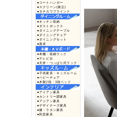
●コートハンガー
●スクリーン(衝立)
●タチカワブラインド
●キッチン収納
●ダストボックス
●ダイニングテーブル
●ダイニングチェア
●ダイニングセット
●座卓
●本棚・収納ラック
●テレビ台
●天井・つっぱり式ラック
●子供家具・キッズルーム
●ベビーチェア
●木製2段・3段ベッド
●アイアン家具
●カントリー調家具
●アジアン家具
●デザイナーズ家具
●籐・ラタン家具
●民芸家具