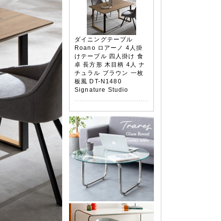
ダイニングテーブル
Roano ロアーノ 4人掛
けテーブル 四人掛け 食
卓 長方形 木目柄 4人 ナ
チュラル ブラウン 一枚
板風 DT-N1480
Signature Studio