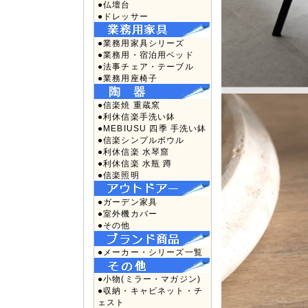
●仏壇台
●ドレッサー
●業務用家具シリーズ
●業務用・宿泊用ベッド
●法事チェア・テーブル
●業務用座椅子
●信楽焼 重蔵窯
●利休信楽手洗い鉢
●MEBIUSU 四季 手洗い鉢
●信楽シンプルボウル
●利休信楽 水琴窟
●利休信楽 水瓶 蹲
●信楽照明
●ガーデン家具
●室外機カバー
●その他
●メーカー・シリーズ一覧
●小物(ミラー・マガジン)
●収納・キャビネット・チ
ェスト