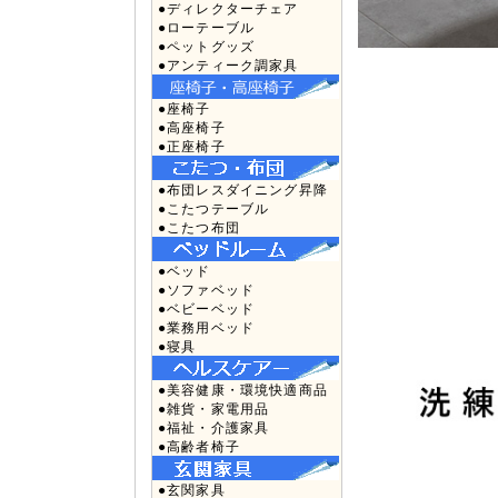
●ディレクターチェア
●ローテーブル
●ペットグッズ
●アンティーク調家具
●座椅子
●高座椅子
●正座椅子
●布団レスダイニング昇降
●こたつテーブル
●こたつ布団
●ベッド
●ソファベッド
●ベビーベッド
●業務用ベッド
●寝具
●美容健康・環境快適商品
●雑貨・家電用品
●福祉・介護家具
●高齢者椅子
●玄関家具