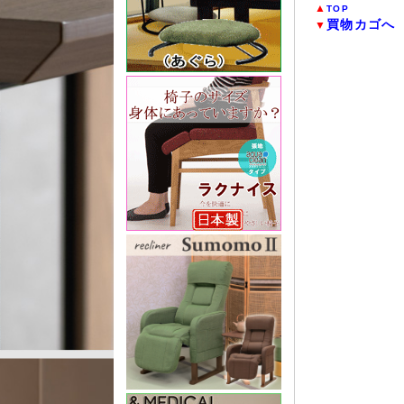
▲
TOP
買物カゴへ
▼