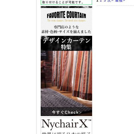
1
2
3
次>
最後>