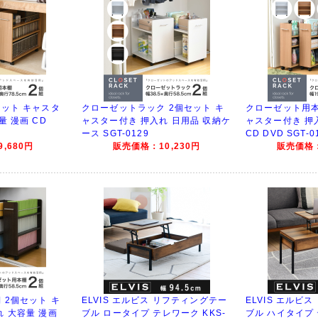
セット キャスタ
クローゼットラック 2個セット キ
クローゼット用本
量 漫画 CD
ャスター付き 押入れ 日用品 収納ケ
ャスター付き 押
ース SGT-0129
CD DVD SGT-0
,680円
販売価格：10,230円
販売価格：
 2個セット キ
ELVIS エルビス リフティングテー
ELVIS エルビ
 大容量 漫画
ブル ロータイプ テレワーク KKS-
ブル ハイタイプ 