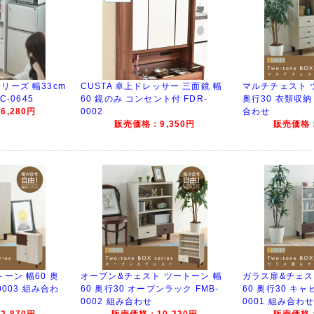
リーズ 幅33cm
CUSTA 卓上ドレッサー 三面鏡 幅
マルチチェスト 
C-0645
60 鏡のみ コンセント付 FDR-
奥行30 衣類収納 
,280円
0002
合わせ
販売価格：9,350円
販売価格：
ーン 幅60 奥
オープン&チェスト ツートーン 幅
ガラス扉&チェス
0003 組み合わ
60 奥行30 オープンラック FMB-
60 奥行30 キャ
0002 組み合わせ
0001 組み合わ
,870円
販売価格：10,230円
販売価格：