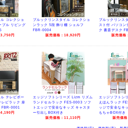
ル コレクショ
ブルックリンスタイル コレクショ
ブルックリンスタ
ーブル リビング
ンラック 5段 飾り棚 シェルフ
スト付 パソコン
5
FBR-0004
ク 書斎デスク FB
,750円
販売価格：18,920円
販売価格：
ル テレビボー
エッジソフトシリーズ Lizm リズム
エッジソフトシリー
 テレビラック 扉
ランドセルラック FES-0003 ソフ
えほんラック FE
FBR-0001
トエッジで安全なキッズ キャスタ
ッジで安全なキッ
,190円
ー引出しBOX付き
もちゃBOX付き
販売価格：11,110円
販売価格：