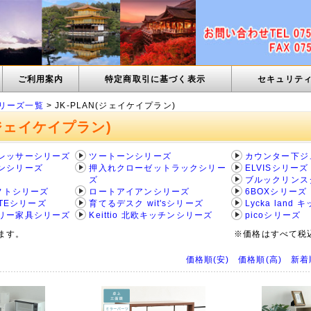
ご利用案内
特定商取引に基づく表示
セキュリテ
リーズ一覧
> JK-PLAN(ジェイケイプラン)
(ジェイケイプラン)
レッサーシリーズ
ツートーンシリーズ
カウンター下ジ
ンシリーズ
押入れクローゼットラックシリー
ELVISシリーズ
ズ
ブルックリンス
ソフトシリーズ
ロートアイアンシリーズ
6BOXシリーズ
NTEシリーズ
育てるデスク wit'sシリーズ
Lycka land
リー家具シリーズ
Keittio 北欧キッチンシリーズ
picoシリーズ
ます。
※価格はすべて税
価格順(安)
価格順(高)
新着