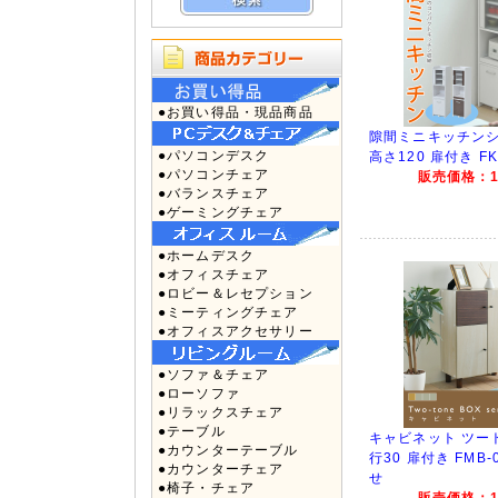
●お買い得品・現品商品
隙間ミニキッチンシ
●パソコンデスク
高さ120 扉付き FK
●パソコンチェア
販売価格：16
●バランスチェア
●ゲーミングチェア
●ホームデスク
●オフィスチェア
●ロビー＆レセプション
●ミーティングチェア
●オフィスアクセサリー
●ソファ＆チェア
●ローソファ
●リラックスチェア
●テーブル
キャビネット ツート
●カウンターテーブル
行30 扉付き FMB-
●カウンターチェア
せ
●椅子・チェア
販売価格：12