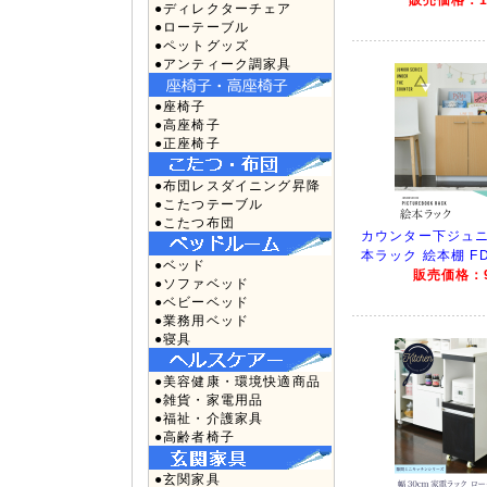
●ディレクターチェア
●ローテーブル
●ペットグッズ
●アンティーク調家具
●座椅子
●高座椅子
●正座椅子
●布団レスダイニング昇降
●こたつテーブル
●こたつ布団
カウンター下ジュニ
本ラック 絵本棚 FD
●ベッド
販売価格：9
●ソファベッド
●ベビーベッド
●業務用ベッド
●寝具
●美容健康・環境快適商品
●雑貨・家電用品
●福祉・介護家具
●高齢者椅子
●玄関家具