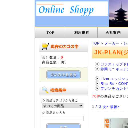
TOP
利用規約
会社案内
TOP
>
メーカー・シ
JK-PLAN
合計数量：
0
商品金額：
0円
ガラストップド
隙間ミニキッチ
Lizm エッジ
Rita Re・CO
フレンチカント
70件
の商品がござい
商品カテゴリから選ぶ
1
2
3
次>
最後>
商品名を入力