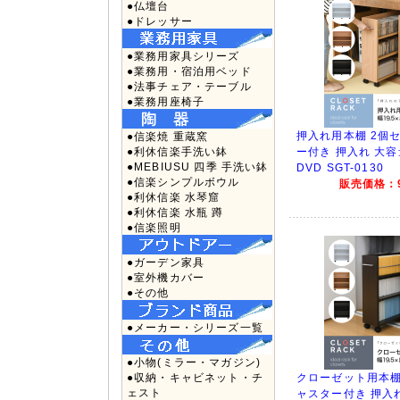
●仏壇台
●ドレッサー
●業務用家具シリーズ
●業務用・宿泊用ベッド
●法事チェア・テーブル
●業務用座椅子
押入れ用本棚 2個
●信楽焼 重蔵窯
●利休信楽手洗い鉢
ー付き 押入れ 大容
●MEBIUSU 四季 手洗い鉢
DVD SGT-0130
●信楽シンプルボウル
販売価格：9
●利休信楽 水琴窟
●利休信楽 水瓶 蹲
●信楽照明
●ガーデン家具
●室外機カバー
●その他
●メーカー・シリーズ一覧
●小物(ミラー・マガジン)
●収納・キャビネット・チ
クローゼット用本棚
ェスト
ャスター付き 押入れ