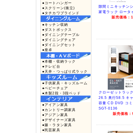
●コートハンガー
隙間ミニキッチンシ
●スクリーン(衝立)
家電ラック ロータイプ
●タチカワブラインド
販売価格：12
●キッチン収納
●ダストボックス
●ダイニングテーブル
●ダイニングチェア
●ダイニングセット
●座卓
●本棚・収納ラック
●テレビ台
●天井・つっぱり式ラック
●子供家具・キッズルーム
●ベビーチェア
クローゼットラック
●木製2段・3段ベッド
26.5 奥行58.5 
容量 CD DVD コ
●アイアン家具
SGT-0136
●カントリー調家具
販売価格：9
●アジアン家具
●デザイナーズ家具
●籐・ラタン家具
●民芸家具