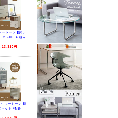
ツートーン 幅60
FMB-0004 組み
13,310円
ト ツートーン 幅
ビネット FMB-
せ
12,870円