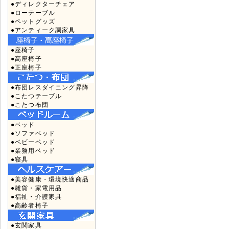
●ディレクターチェア
●ローテーブル
●ペットグッズ
●アンティーク調家具
●座椅子
●高座椅子
●正座椅子
●布団レスダイニング昇降
●こたつテーブル
●こたつ布団
●ベッド
●ソファベッド
●ベビーベッド
●業務用ベッド
●寝具
●美容健康・環境快適商品
●雑貨・家電用品
●福祉・介護家具
●高齢者椅子
●玄関家具