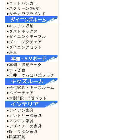
●コートハンガー
●スクリーン(衝立)
●タチカワブラインド
●キッチン収納
●ダストボックス
●ダイニングテーブル
●ダイニングチェア
●ダイニングセット
●座卓
●本棚・収納ラック
●テレビ台
●天井・つっぱり式ラック
●子供家具・キッズルーム
●ベビーチェア
●木製2段・3段ベッド
●アイアン家具
●カントリー調家具
●アジアン家具
●デザイナーズ家具
●籐・ラタン家具
●民芸家具