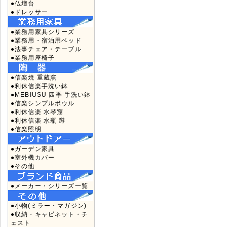
●仏壇台
●ドレッサー
●業務用家具シリーズ
●業務用・宿泊用ベッド
●法事チェア・テーブル
●業務用座椅子
●信楽焼 重蔵窯
●利休信楽手洗い鉢
●MEBIUSU 四季 手洗い鉢
●信楽シンプルボウル
●利休信楽 水琴窟
●利休信楽 水瓶 蹲
●信楽照明
●ガーデン家具
●室外機カバー
●その他
●メーカー・シリーズ一覧
●小物(ミラー・マガジン)
●収納・キャビネット・チ
ェスト