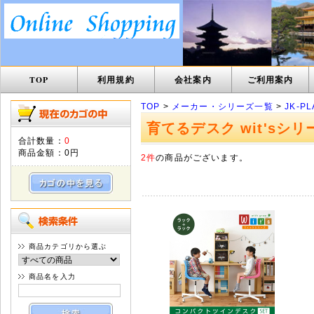
TOP
利用規約
会社案内
ご利用案内
TOP
>
メーカー・シリーズ一覧
>
JK-P
育てるデスク wit'sシリ
合計数量：
0
商品金額：
0円
2件
の商品がございます。
商品カテゴリから選ぶ
商品名を入力