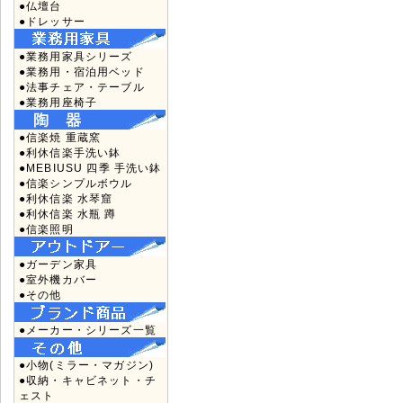
●仏壇台
●ドレッサー
●業務用家具シリーズ
●業務用・宿泊用ベッド
●法事チェア・テーブル
●業務用座椅子
●信楽焼 重蔵窯
●利休信楽手洗い鉢
●MEBIUSU 四季 手洗い鉢
●信楽シンプルボウル
●利休信楽 水琴窟
●利休信楽 水瓶 蹲
●信楽照明
●ガーデン家具
●室外機カバー
●その他
●メーカー・シリーズ一覧
●小物(ミラー・マガジン)
●収納・キャビネット・チ
ェスト