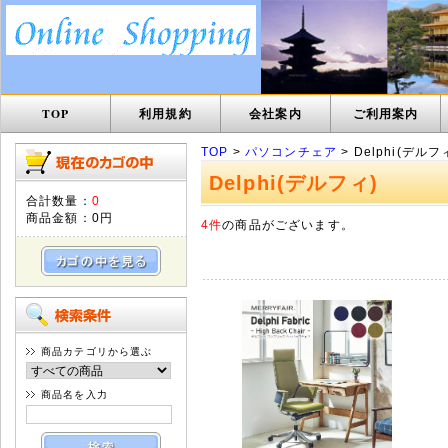
TOP
利用規約
会社案内
ご利用案内
TOP
>
パソコンチェア
> Delphi(デルフ
Delphi(デルフィ)
合計数量：
0
商品金額：
0円
4件
の商品がございます。
商品カテゴリから選ぶ
商品名を入力