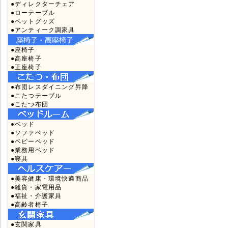
●ディレクターチェア
●ローテーブル
●ペットグッズ
●アンティーク調家具
●座椅子
●高座椅子
●正座椅子
●布団レスダイニング昇降
●こたつテーブル
●こたつ布団
●ベッド
●ソファベッド
●ベビーベッド
●業務用ベッド
●寝具
●美容健康・環境快適商品
●雑貨・家電用品
●福祉・介護家具
●高齢者椅子
●玄関家具