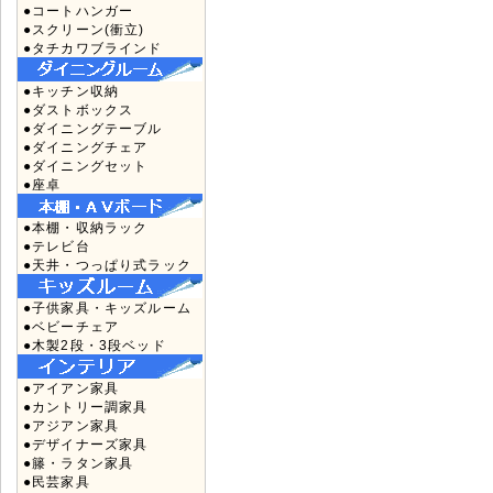
●コートハンガー
●スクリーン(衝立)
●タチカワブラインド
●キッチン収納
●ダストボックス
●ダイニングテーブル
●ダイニングチェア
●ダイニングセット
●座卓
●本棚・収納ラック
●テレビ台
●天井・つっぱり式ラック
●子供家具・キッズルーム
●ベビーチェア
●木製2段・3段ベッド
●アイアン家具
●カントリー調家具
●アジアン家具
●デザイナーズ家具
●籐・ラタン家具
●民芸家具