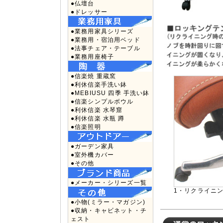
●仏壇台
●ドレッサー
●業務用家具シリーズ
●業務用・宿泊用ベッド
●法事チェア・テーブル
●業務用座椅子
●信楽焼 重蔵窯
●利休信楽手洗い鉢
●MEBIUSU 四季 手洗い鉢
●信楽シンプルボウル
●利休信楽 水琴窟
●利休信楽 水瓶 蹲
●信楽照明
●ガーデン家具
●室外機カバー
●その他
●メーカー・シリーズ一覧
1・リクライニ
●小物(ミラー・マガジン)
●収納・キャビネット・チ
ェスト