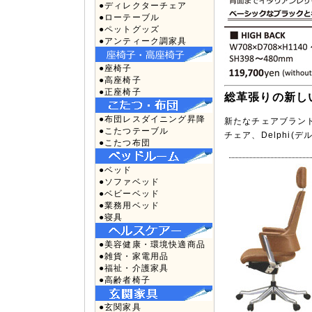
●ディレクターチェア
●ローテーブル
●ペットグッズ
●アンティーク調家具
●座椅子
●高座椅子
●正座椅子
総革張りの新し
●布団レスダイニング昇降
新たなチェアブラン
●こたつテーブル
チェア、Delphi
●こたつ布団
●ベッド
●ソファベッド
●ベビーベッド
●業務用ベッド
●寝具
●美容健康・環境快適商品
●雑貨・家電用品
●福祉・介護家具
●高齢者椅子
●玄関家具