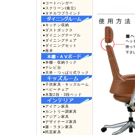
●コートハンガー
●スクリーン(衝立)
●タチカワブラインド
●キッチン収納
●ダストボックス
●ダイニングテーブル
●ダイニングチェア
●ダイニングセット
●座卓
●本棚・収納ラック
●テレビ台
●天井・つっぱり式ラック
●子供家具・キッズルーム
●ベビーチェア
●木製2段・3段ベッド
●アイアン家具
●カントリー調家具
●アジアン家具
●デザイナーズ家具
●籐・ラタン家具
●民芸家具