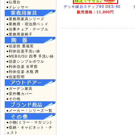
●仏壇台
デッキ縁台ステップ90 DES-90
●ドレッサー
販売価格：11,000円
●業務用家具シリーズ
●業務用・宿泊用ベッド
●法事チェア・テーブル
●業務用座椅子
●信楽焼 重蔵窯
●利休信楽手洗い鉢
●MEBIUSU 四季 手洗い鉢
●信楽シンプルボウル
●利休信楽 水琴窟
●利休信楽 水瓶 蹲
●信楽照明
●ガーデン家具
●室外機カバー
●その他
●メーカー・シリーズ一覧
●小物(ミラー・マガジン)
●収納・キャビネット・チ
ェスト