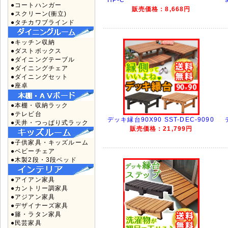
HP-C
●コートハンガー
販売価格：8,668円
●スクリーン(衝立)
●タチカワブラインド
●キッチン収納
●ダストボックス
●ダイニングテーブル
●ダイニングチェア
●ダイニングセット
●座卓
●本棚・収納ラック
●テレビ台
デッキ縁台90X90 SST-DEC-9090
●天井・つっぱり式ラック
販売価格：21,799円
●子供家具・キッズルーム
●ベビーチェア
●木製2段・3段ベッド
●アイアン家具
●カントリー調家具
●アジアン家具
●デザイナーズ家具
●籐・ラタン家具
●民芸家具