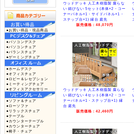
ウッドデッキ 人工木樹脂製 腐らな
い 錆びない 5セット(本体×2・コー
ナーパネル×1・サイドパネル×1・
ステップ台×1) 縁台 庭先
販売価格：48,070円
●お買い得品・現品商品
●パソコンデスク
●パソコンチェア
●バランスチェア
●ゲーミングチェア
●ホームデスク
●オフィスチェア
●ロビー＆レセプション
●ミーティングチェア
●オフィスアクセサリー
ウッドデッキ 人工木樹脂製 腐らな
い 錆びない 4セット(本体×2・コー
ナーパネル×1・ステップ台×1) 縁
●ソファ＆チェア
●ローソファ
台 庭先
●リラックスチェア
販売価格：42,460円
●テーブル
●カウンターテーブル
●カウンターチェア
●椅子・チェア