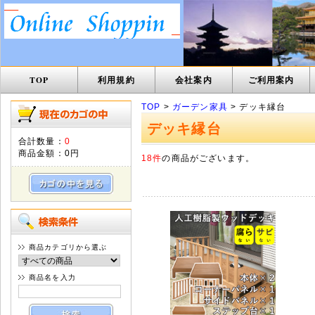
TOP
利用規約
会社案内
ご利用案内
TOP
>
ガーデン家具
> デッキ縁台
デッキ縁台
合計数量：
0
商品金額：
0円
18件
の商品がございます。
商品カテゴリから選ぶ
商品名を入力