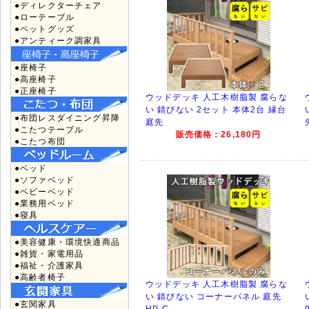
●ディレクターチェア
●ローテーブル
●ペットグッズ
●アンティーク調家具
●座椅子
●高座椅子
●正座椅子
ウッドデッキ 人工木樹脂製 腐らな
い 錆びない 2セット 本体2台 縁台
●布団レスダイニング昇降
庭先
●こたつテーブル
販売価格：26,180円
●こたつ布団
●ベッド
●ソファベッド
●ベビーベッド
●業務用ベッド
●寝具
●美容健康・環境快適商品
●雑貨・家電用品
●福祉・介護家具
●高齢者椅子
ウッドデッキ 人工木樹脂製 腐らな
い 錆びない コーナーパネル 庭先
●玄関家具