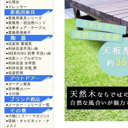
●仏壇台
●ドレッサー
●業務用家具シリーズ
●業務用・宿泊用ベッド
●法事チェア・テーブル
●業務用座椅子
●信楽焼 重蔵窯
●利休信楽手洗い鉢
●MEBIUSU 四季 手洗い鉢
●信楽シンプルボウル
●利休信楽 水琴窟
●利休信楽 水瓶 蹲
●信楽照明
●ガーデン家具
●室外機カバー
●その他
●メーカー・シリーズ一覧
●小物(ミラー・マガジン)
●収納・キャビネット・チ
ェスト