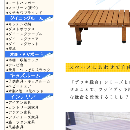
●コートハンガー
●スクリーン(衝立)
●タチカワブラインド
●キッチン収納
●ダストボックス
●ダイニングテーブル
●ダイニングチェア
●ダイニングセット
●座卓
●本棚・収納ラック
●テレビ台
●天井・つっぱり式ラック
●子供家具・キッズルーム
●ベビーチェア
●木製2段・3段ベッド
●アイアン家具
●カントリー調家具
●アジアン家具
●デザイナーズ家具
●籐・ラタン家具
●民芸家具