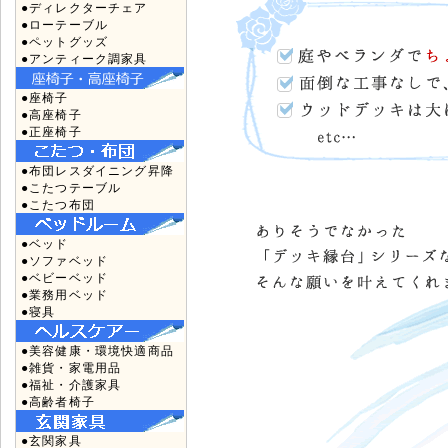
●ディレクターチェア
●ローテーブル
●ペットグッズ
●アンティーク調家具
●座椅子
●高座椅子
●正座椅子
●布団レスダイニング昇降
●こたつテーブル
●こたつ布団
●ベッド
●ソファベッド
●ベビーベッド
●業務用ベッド
●寝具
●美容健康・環境快適商品
●雑貨・家電用品
●福祉・介護家具
●高齢者椅子
●玄関家具