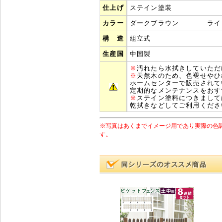
仕上げ
ステイン塗装
カラー
ダークブラウン
ライト
構 造
組立式
生産国
中国
製
※
汚れたら水拭きしていただ
※
天然木のため、色褪せやひ
ホームセンターで販売されて
定期的なメンテナンスをおす
※
ステイン塗料につきまして
乾拭きなどしてご利用くださ
※写真はあくまでイメージ用であり実際の色
す。