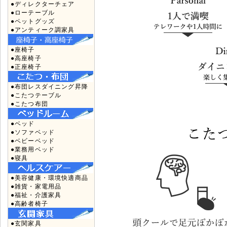
●ディレクターチェア
●ローテーブル
●ペットグッズ
●アンティーク調家具
●座椅子
●高座椅子
●正座椅子
●布団レスダイニング昇降
●こたつテーブル
●こたつ布団
●ベッド
●ソファベッド
●ベビーベッド
●業務用ベッド
●寝具
●美容健康・環境快適商品
●雑貨・家電用品
●福祉・介護家具
●高齢者椅子
●玄関家具