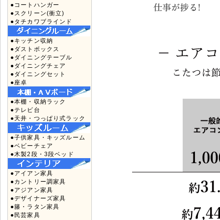
●コートハンガー
●スクリーン(衝立)
●タチカワブラインド
●キッチン収納
●ダストボックス
●ダイニングテーブル
●ダイニングチェア
●ダイニングセット
●座卓
●本棚・収納ラック
●テレビ台
●天井・つっぱり式ラック
●子供家具・キッズルーム
●ベビーチェア
●木製2段・3段ベッド
●アイアン家具
●カントリー調家具
●アジアン家具
●デザイナーズ家具
●籐・ラタン家具
●民芸家具