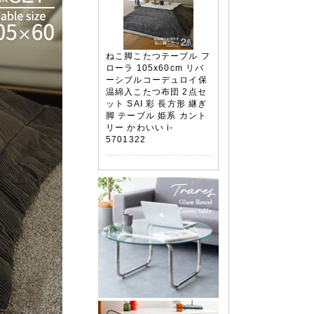
ねこ脚こたつテーブル フ
ローラ 105x60cm リバ
ーシブルコーデュロイ保
温綿入こたつ布団 2点セ
ット SAI 彩 長方形 継ぎ
脚 テーブル 姫系 カント
リー かわいい i-
5701322