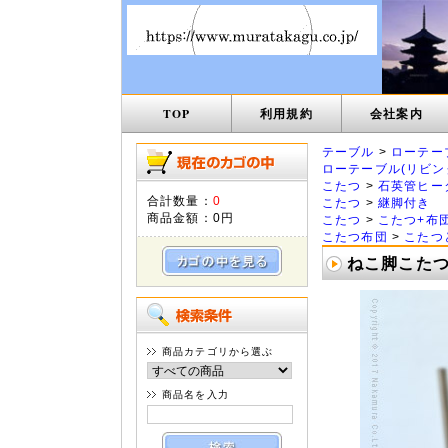
TOP
利用規約
会社案内
テーブル
>
ローテー
ローテーブル(リビン
こたつ
>
石英管ヒー
合計数量：
0
こたつ
>
継脚付き
商品金額：
0円
こたつ
>
こたつ+布
こたつ布団
>
こたつ
ねこ脚こたつテ
商品カテゴリから選ぶ
商品名を入力