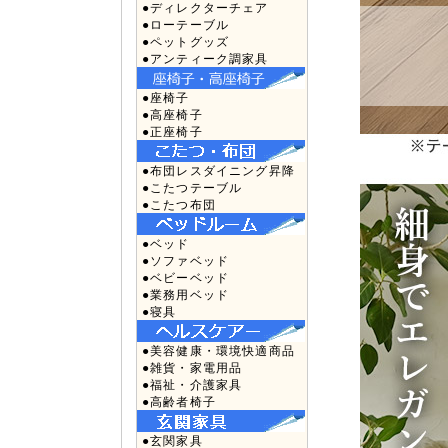
●ディレクターチェア
●ローテーブル
●ペットグッズ
●アンティーク調家具
●座椅子
●高座椅子
●正座椅子
●布団レスダイニング昇降
●こたつテーブル
●こたつ布団
●ベッド
●ソファベッド
●ベビーベッド
●業務用ベッド
●寝具
●美容健康・環境快適商品
●雑貨・家電用品
●福祉・介護家具
●高齢者椅子
●玄関家具