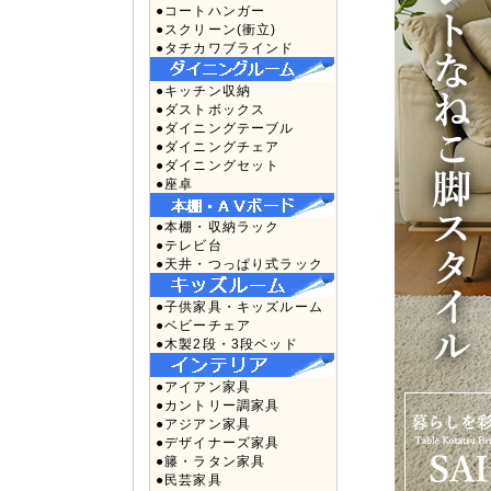
●コートハンガー
●スクリーン(衝立)
●タチカワブラインド
●キッチン収納
●ダストボックス
●ダイニングテーブル
●ダイニングチェア
●ダイニングセット
●座卓
●本棚・収納ラック
●テレビ台
●天井・つっぱり式ラック
●子供家具・キッズルーム
●ベビーチェア
●木製2段・3段ベッド
●アイアン家具
●カントリー調家具
●アジアン家具
●デザイナーズ家具
●籐・ラタン家具
●民芸家具