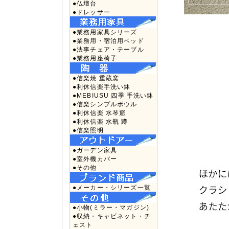
●仏壇台
●ドレッサー
●業務用家具シリーズ
●業務用・宿泊用ベッド
●法事チェア・テーブル
●業務用座椅子
●信楽焼 重蔵窯
●利休信楽手洗い鉢
●MEBIUSU 四季 手洗い鉢
●信楽シンプルボウル
●利休信楽 水琴窟
●利休信楽 水瓶 蹲
●信楽照明
●ガーデン家具
●室外機カバー
●その他
●メーカー・シリーズ一覧
●小物(ミラー・マガジン)
●収納・キャビネット・チ
ェスト