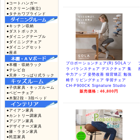
●コートハンガー
●スクリーン(衝立)
●タチカワブラインド
●キッチン収納
●ダストボックス
●ダイニングテーブル
●ダイニングチェア
●ダイニングセット
●座卓
プロポーションチェア(R) SOLA ソ
●本棚・収納ラック
ラ バランスチェア デスクチェア 集
●テレビ台
中力アップ 姿勢改善 猫背矯正 勉強
●天井・つっぱり式ラック
椅子 リビングチェア 学習チェア
CH-P900CK Signature Studio
●子供家具・キッズルーム
販売価格：46,800円
●ベビーチェア
●木製2段・3段ベッド
●アイアン家具
●カントリー調家具
●アジアン家具
●デザイナーズ家具
●籐・ラタン家具
●民芸家具