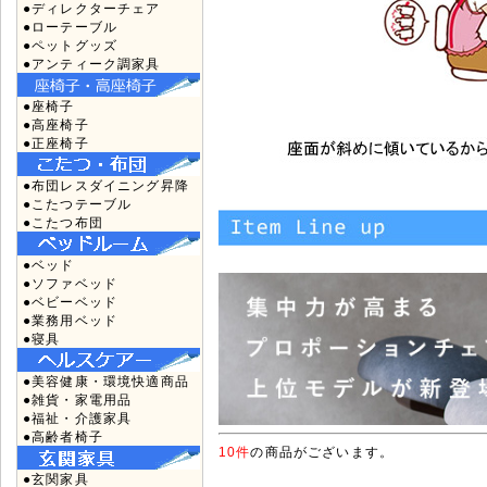
●ディレクターチェア
●ローテーブル
●ペットグッズ
●アンティーク調家具
●座椅子
●高座椅子
●正座椅子
●布団レスダイニング昇降
●こたつテーブル
●こたつ布団
●ベッド
●ソファベッド
●ベビーベッド
●業務用ベッド
●寝具
●美容健康・環境快適商品
●雑貨・家電用品
●福祉・介護家具
●高齢者椅子
10件
の商品がございます。
●玄関家具