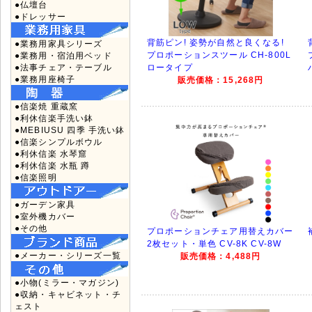
●仏壇台
●ドレッサー
背筋ピン! 姿勢が自然と良くなる!
●業務用家具シリーズ
プロポーションスツール CH-800L
●業務用・宿泊用ベッド
●法事チェア・テーブル
ロータイプ
●業務用座椅子
販売価格：15,268円
●信楽焼 重蔵窯
●利休信楽手洗い鉢
●MEBIUSU 四季 手洗い鉢
●信楽シンプルボウル
●利休信楽 水琴窟
●利休信楽 水瓶 蹲
●信楽照明
●ガーデン家具
●室外機カバー
●その他
プロポーションチェア用替えカバー
2枚セット・単色 CV-8K CV-8W
●メーカー・シリーズ一覧
販売価格：4,488円
●小物(ミラー・マガジン)
●収納・キャビネット・チ
ェスト