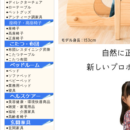
●ディレクターチェア
●ローテーブル
●ペットグッズ
●アンティーク調家具
●座椅子
●高座椅子
●正座椅子
●布団レスダイニング昇降
●こたつテーブル
●こたつ布団
●ベッド
●ソファベッド
●ベビーベッド
●業務用ベッド
●寝具
●美容健康・環境快適商品
●雑貨・家電用品
●福祉・介護家具
●高齢者椅子
●玄関家具