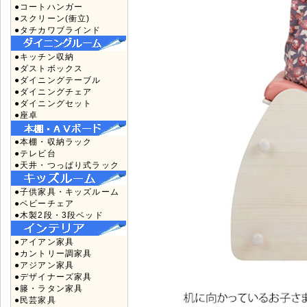
●コートハンガー
●スクリーン(衝立)
●タチカワブラインド
●キッチン収納
●ダストボックス
●ダイニングテーブル
●ダイニングチェア
●ダイニングセット
●座卓
●本棚・収納ラック
●テレビ台
●天井・つっぱり式ラック
●子供家具・キッズルーム
●ベビーチェア
●木製2段・3段ベッド
●アイアン家具
●カントリー調家具
●アジアン家具
●デザイナーズ家具
●籐・ラタン家具
●民芸家具