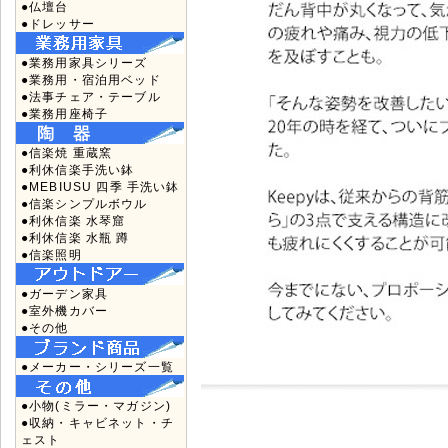
●仏壇台
●ドレッサー
●業務用家具シリーズ
●業務用・宿泊用ベッド
●法事チェア・テーブル
●業務用座椅子
●信楽焼 重蔵窯
●利休信楽手洗い鉢
●MEBIUSU 四季 手洗い鉢
●信楽シンプルボウル
●利休信楽 水琴窟
●利休信楽 水瓶 蹲
●信楽照明
●ガーデン家具
●室外機カバー
●その他
●メーカー・シリーズ一覧
●小物(ミラー・マガジン)
●収納・キャビネット・チ
ェスト