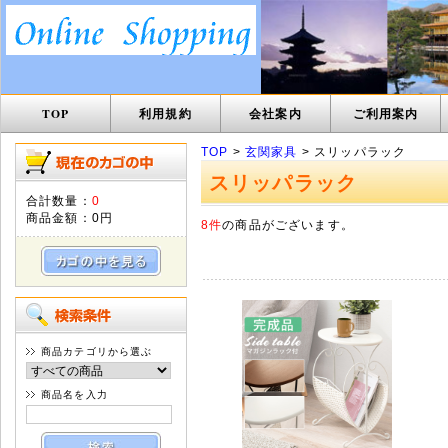
TOP
利用規約
会社案内
ご利用案内
TOP
>
玄関家具
> スリッパラック
スリッパラック
合計数量：
0
商品金額：
0円
8件
の商品がございます。
商品カテゴリから選ぶ
商品名を入力