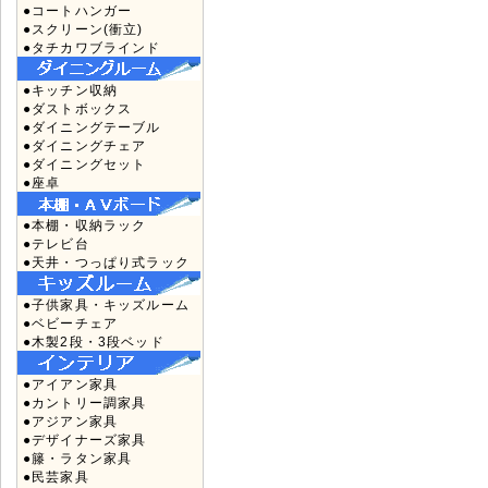
●コートハンガー
●スクリーン(衝立)
●タチカワブラインド
●キッチン収納
●ダストボックス
●ダイニングテーブル
●ダイニングチェア
●ダイニングセット
●座卓
●本棚・収納ラック
●テレビ台
●天井・つっぱり式ラック
●子供家具・キッズルーム
●ベビーチェア
●木製2段・3段ベッド
●アイアン家具
●カントリー調家具
●アジアン家具
●デザイナーズ家具
●籐・ラタン家具
●民芸家具