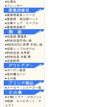
●仏壇台
●ドレッサー
●業務用家具シリーズ
●業務用・宿泊用ベッド
●法事チェア・テーブル
●業務用座椅子
●信楽焼 重蔵窯
●利休信楽手洗い鉢
●MEBIUSU 四季 手洗い鉢
●信楽シンプルボウル
●利休信楽 水琴窟
●利休信楽 水瓶 蹲
●信楽照明
●ガーデン家具
●室外機カバー
●その他
●メーカー・シリーズ一覧
●小物(ミラー・マガジン)
●収納・キャビネット・チ
ェスト