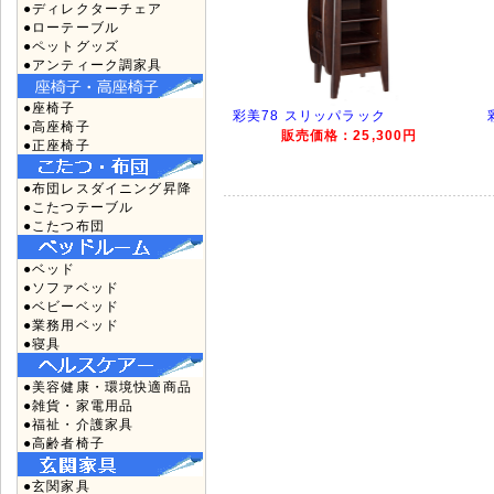
●ディレクターチェア
●ローテーブル
●ペットグッズ
●アンティーク調家具
●座椅子
彩美78 スリッパラック
●高座椅子
販売価格：25,300円
●正座椅子
●布団レスダイニング昇降
●こたつテーブル
●こたつ布団
●ベッド
●ソファベッド
●ベビーベッド
●業務用ベッド
●寝具
●美容健康・環境快適商品
●雑貨・家電用品
●福祉・介護家具
●高齢者椅子
●玄関家具