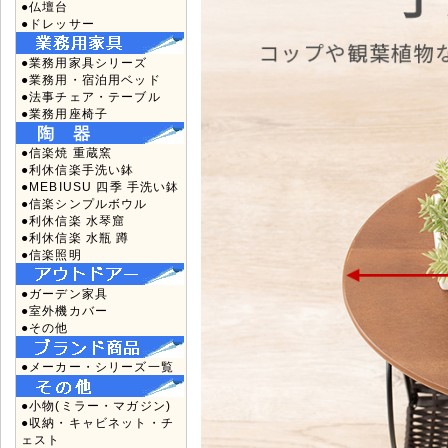
●仏壇台
●ドレッサー
●業務用家具シリーズ
●業務用・宿泊用ベッド
●法事チェア・テーブル
●業務用座椅子
●信楽焼 重蔵窯
●利休信楽手洗い鉢
●MEBIUSU 四季 手洗い鉢
●信楽シンプルボウル
●利休信楽 水琴窟
●利休信楽 水瓶 蹲
●信楽照明
●ガーデン家具
●室外機カバー
●その他
●メーカー・シリーズ一覧
●小物(ミラー・マガジン)
●収納・キャビネット・チ
ェスト