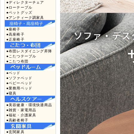
●ディレクターチェア
●ローテーブル
●ペットグッズ
●アンティーク調家具
●座椅子
●高座椅子
●正座椅子
●布団レスダイニング昇降
●こたつテーブル
●こたつ布団
●ベッド
●ソファベッド
●ベビーベッド
●業務用ベッド
●寝具
●美容健康・環境快適商品
●雑貨・家電用品
●福祉・介護家具
●高齢者椅子
●玄関家具