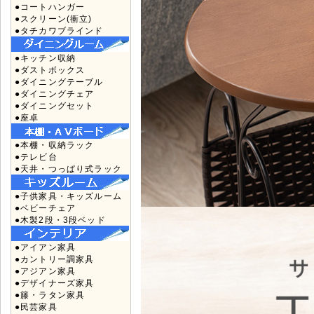
●コートハンガー
●スクリーン(衝立)
●タチカワブラインド
●キッチン収納
●ダストボックス
●ダイニングテーブル
●ダイニングチェア
●ダイニングセット
●座卓
●本棚・収納ラック
●テレビ台
●天井・つっぱり式ラック
●子供家具・キッズルーム
●ベビーチェア
●木製2段・3段ベッド
●アイアン家具
●カントリー調家具
●アジアン家具
●デザイナーズ家具
●籐・ラタン家具
●民芸家具