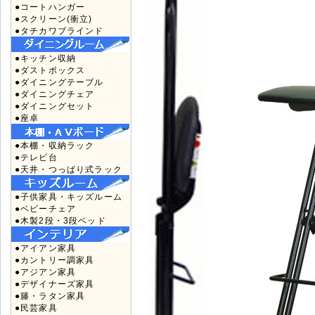
●コートハンガー
●スクリーン(衝立)
●タチカワブラインド
●キッチン収納
●ダストボックス
●ダイニングテーブル
●ダイニングチェア
●ダイニングセット
●座卓
●本棚・収納ラック
●テレビ台
●天井・つっぱり式ラック
●子供家具・キッズルーム
●ベビーチェア
●木製2段・3段ベッド
●アイアン家具
●カントリー調家具
●アジアン家具
●デザイナーズ家具
●籐・ラタン家具
●民芸家具