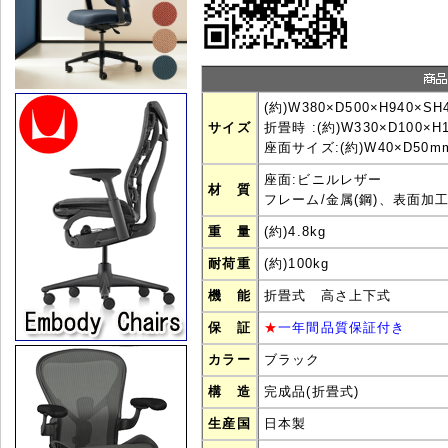
(約)W380×D500×H940×SH
サイズ
折畳時 :(約)W330×D100×H
座面サイズ:(約)W40×D50m
座面:ビニルレザー
材 質
フレーム/金属(鋼)、表面加
重 量
(約)4.8kg
耐荷重
(約)100kg
機 能
折畳式 高さ上下式
保 証
★
一年間品質保証付き
カラー
ブラック
構 造
完成品(折畳式)
生産国
日本製