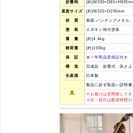
折畳時
(約)W330×D85×H935m
座面サイズ
(約)W325×D205mm
材 質
座面:パンチングメタル、
塗 装
エポキシ焼付塗装
重 量
(約)4.4kg
耐荷重
(約)100kg
保 証
★
一年間品質保証付き
構 造
完成品 折畳式 高さ上
生産国
日本製
製品に必ず取扱い説明書
※
お届けは玄関渡しです
※
日・祝日は配達時間の