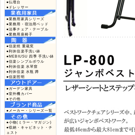
●仏壇台
●ドレッサー
●業務用家具シリーズ
●業務用・宿泊用ベッド
●法事チェア・テーブル
●業務用座椅子
●信楽焼 重蔵窯
●利休信楽手洗い鉢
●MEBIUSU 四季 手洗い鉢
●信楽シンプルボウル
●利休信楽 水琴窟
●利休信楽 水瓶 蹲
●信楽照明
●ガーデン家具
●室外機カバー
●その他
●メーカー・シリーズ一覧
●小物(ミラー・マガジン)
●収納・キャビネット・チ
ェスト