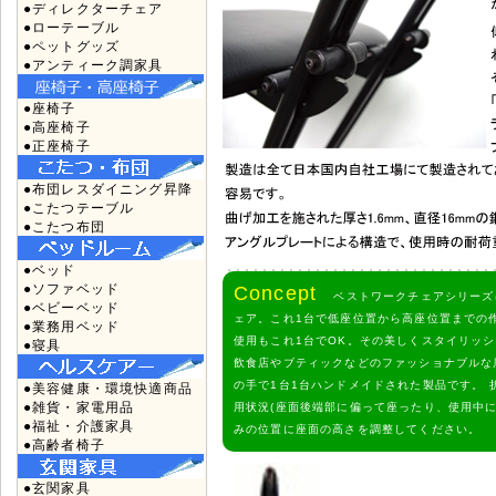
●ディレクターチェア
●ローテーブル
●ペットグッズ
●アンティーク調家具
●座椅子
●高座椅子
●正座椅子
●布団レスダイニング昇降
●こたつテーブル
●こたつ布団
●ベッド
●ソファベッド
Concept
ベストワークチェアシリーズは
●ベビーベッド
ェア。これ1台で低座位置から高座位置までの
●業務用ベッド
使用もこれ1台でOK。その美しくスタイリッ
●寝具
飲食店やブティックなどのファッショナブルな
の手で1台1台ハンドメイドされた製品です。 
●美容健康・環境快適商品
●雑貨・家電用品
用状況(座面後端部に偏って座ったり、使用中
●福祉・介護家具
みの位置に座面の高さを調整してください。
●高齢者椅子
●玄関家具