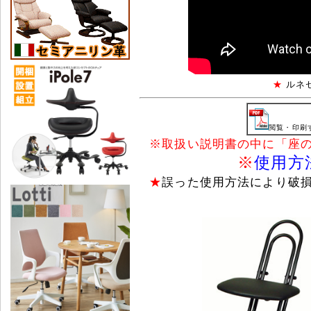
★
ルネ
閲覧・印刷す
※
取扱い説明書の中に「座
※
使用方
★
誤った使用方法により破