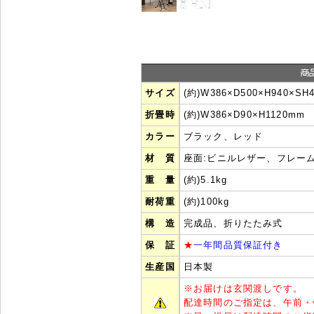
サイズ
(約)W386×D500×H940×SH
折畳時
(約)W386×D90×H1120mm
カラー
ブラック、レッド
材 質
座面:ビニルレザー、フレー
重 量
(約)5.1kg
耐荷重
(約)100kg
構 造
完成品、折りたたみ式
保 証
★
一年間品質保証付き
生産国
日本製
※
お届けは玄関渡しです。
配達時間のご指定は、午前・