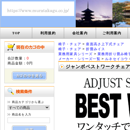
TOP
利用規約
会社案内
ご利用案内
椅子・チェア
>
座面高さ上下式チェア
椅子・チェア
>
折畳みイス
業務用家具シリーズ
>
業務用折り畳み椅
合計数量：
0
メーカー・シリーズ一覧
>
ルネセイコウ
商品金額：
0円
ジャンボベストワークチェア L
商品カテゴリから選ぶ
商品名を入力