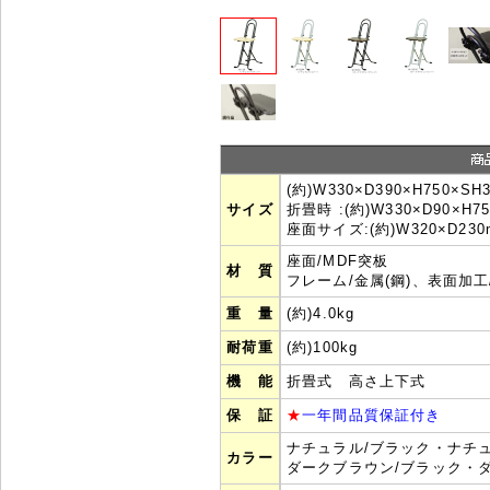
(約)W330×D390×H750×SH
サイズ
折畳時 :(約)W330×D90×H7
座面サイズ:(約)W320×D230
座面/MDF突板
材 質
フレーム/金属(鋼)、表面加
重 量
(約)4.0kg
耐荷重
(約)100kg
機 能
折畳式 高さ上下式
保 証
★
一年間品質保証付き
ナチュラル/ブラック・ナチ
カラー
ダークブラウン/ブラック・