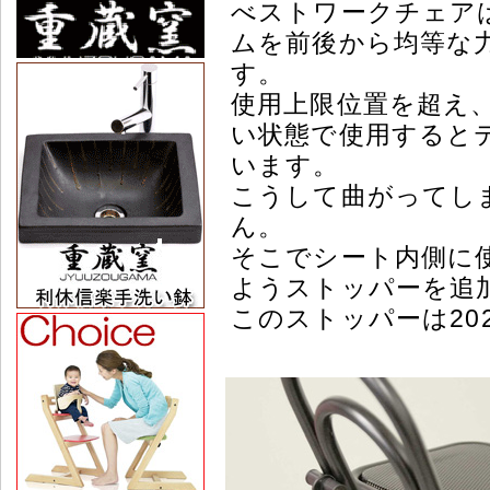
べストワークチェア
ムを前後から均等な
す。
使用上限位置を超え
い状態で使用すると
います。
こうして曲がってし
ん。
そこでシート内側に
ようストッパーを追
このストッパーは20