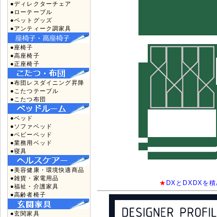
●ディレクターチェア
●ローテーブル
●ペットグッズ
●アンティーク調家具
●座椅子
●高座椅子
●正座椅子
●布団レスダイニング昇降
●こたつテーブル
●こたつ布団
●ベッド
●ソファベッド
●ベビーベッド
●業務用ベッド
●寝具
●美容健康・環境快適商品
●雑貨・家電用品
★
DXとDXDX
●福祉・介護家具
●高齢者椅子
●玄関家具