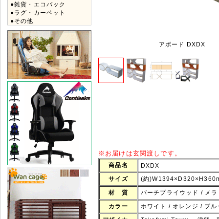
●雑貨・エコバック
●ラグ・カーペット
●その他
アボード DXDX
※
お届けは玄関渡しです。
商品名
DXDX
サイズ
(約)W1394×D320×H360
材 質
バーチプライウッド / メ
カラー
ホワイト / オレンジ / ブル