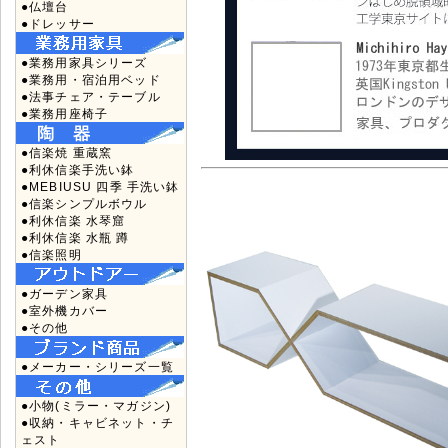
●仏壇台
●ドレッサー
●業務用家具シリーズ
●業務用・宿泊用ベッド
●法事チェア・テーブル
●業務用座椅子
●信楽焼 重蔵窯
●利休信楽手洗い鉢
●MEBIUSU 四季 手洗い鉢
●信楽シンプルボウル
●利休信楽 水琴窟
●利休信楽 水瓶 蹲
●信楽照明
●ガーデン家具
●室外機カバー
●その他
●メーカー・シリーズ一覧
●小物(ミラー・マガジン)
●収納・キャビネット・チ
ェスト