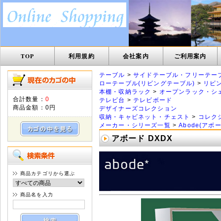
TOP
利用規約
会社案内
ご利用案内
テーブル
>
サイドテーブル・フリーテー
ローテーブル(リビングテーブル)
>
リビ
本棚・収納ラック
>
オープンラック・シ
合計数量：
0
テレビ台
>
テレビボード
商品金額：
0円
デザイナーズコレクション
収納・キャビネット・チェスト
>
コレク
メーカー・シリーズ一覧
>
Abode(アボー
アボード DXDX
商品カテゴリから選ぶ
商品名を入力