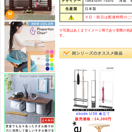
デザイナー
Takafumi Tsuru 津留
生産国
日本製
※
日・祝日は配達時間のご
※写真はあくまでイメージ用であり実際の色
す。
abode US6 傘立て
販売価格：14,300円