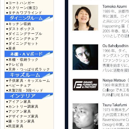
●コートハンガー
●スクリーン(衝立)
●タチカワブラインド
●キッチン収納
●ダストボックス
●ダイニングテーブル
●ダイニングチェア
●ダイニングセット
●座卓
●本棚・収納ラック
●テレビ台
●天井・つっぱり式ラック
●子供家具・キッズルーム
●ベビーチェア
●木製2段・3段ベッド
●アイアン家具
●カントリー調家具
●アジアン家具
●デザイナーズ家具
●籐・ラタン家具
●民芸家具