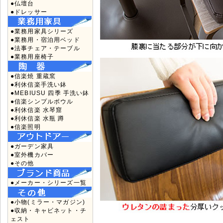
●仏壇台
●ドレッサー
●業務用家具シリーズ
●業務用・宿泊用ベッド
●法事チェア・テーブル
●業務用座椅子
●信楽焼 重蔵窯
●利休信楽手洗い鉢
●MEBIUSU 四季 手洗い鉢
●信楽シンプルボウル
●利休信楽 水琴窟
●利休信楽 水瓶 蹲
●信楽照明
●ガーデン家具
●室外機カバー
●その他
●メーカー・シリーズ一覧
●小物(ミラー・マガジン)
●収納・キャビネット・チ
ェスト