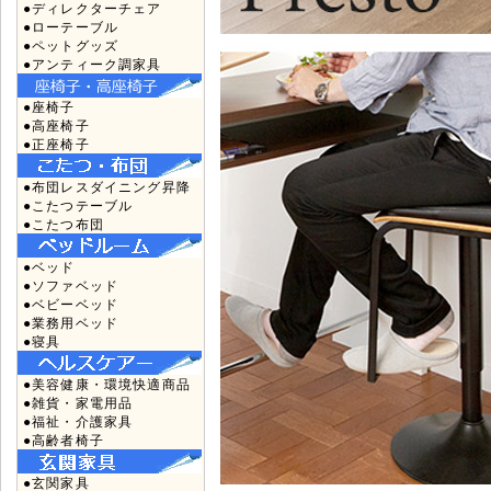
●ディレクターチェア
●ローテーブル
●ペットグッズ
●アンティーク調家具
●座椅子
●高座椅子
●正座椅子
●布団レスダイニング昇降
●こたつテーブル
●こたつ布団
●ベッド
●ソファベッド
●ベビーベッド
●業務用ベッド
●寝具
●美容健康・環境快適商品
●雑貨・家電用品
●福祉・介護家具
●高齢者椅子
●玄関家具