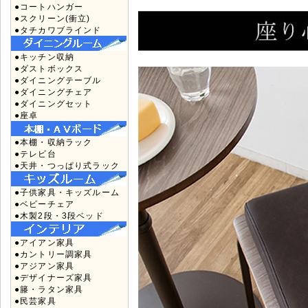
●コートハンガー
●スクリーン(衝立)
●タチカワブラインド
●キッチン収納
●ダストボックス
●ダイニングテーブル
●ダイニングチェア
●ダイニングセット
●座卓
●本棚・収納ラック
●テレビ台
●天井・つっぱり式ラック
●子供家具・キッズルーム
●ベビーチェア
●木製2段・3段ベッド
●アイアン家具
●カントリー調家具
●アジアン家具
●デザイナーズ家具
●籐・ラタン家具
●民芸家具