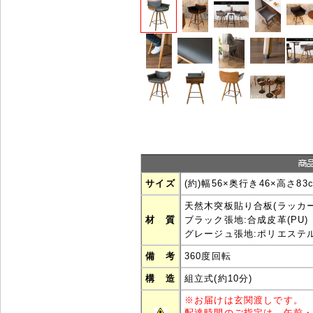
サイズ
(約)幅56×奥行き46×高さ83c
天然木突板貼り合板(ラッカー
材 質
ブラック張地:合成皮革(PU)
グレージュ張地:ポリエステ
備 考
360度回転
構 造
組立式(約10分)
※
お届けは玄関渡しです。
配達時間のご指定は、午前