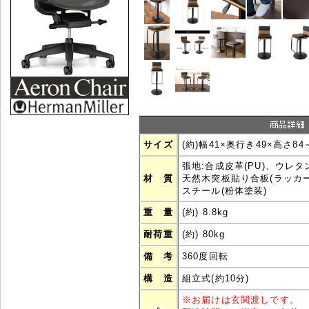
サイズ
(約)幅41×奥行き49×高さ84～
張地:合成皮革(PU)、ウレタ
材 質
天然木突板貼り合板(ラッカー
スチール(粉体塗装)
重 量
(約) 8.8kg
耐荷重
(約) 80kg
備 考
360度回転
構 造
組立式(約10分)
※
お届けは玄関渡しです。