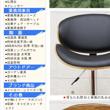
●仏壇台
●ドレッサー
●業務用家具シリーズ
●業務用・宿泊用ベッド
●法事チェア・テーブル
●業務用座椅子
●信楽焼 重蔵窯
●利休信楽手洗い鉢
●MEBIUSU 四季 手洗い鉢
●信楽シンプルボウル
●利休信楽 水琴窟
●利休信楽 水瓶 蹲
●信楽照明
●ガーデン家具
●室外機カバー
●その他
●メーカー・シリーズ一覧
★
背もたれ部分と座面の丸み
●小物(ミラー・マガジン)
●収納・キャビネット・チ
ェスト