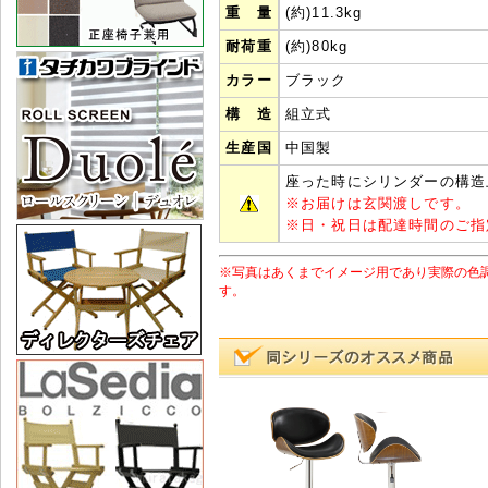
重 量
(約)11.3kg
耐荷重
(約)80kg
カラー
ブラック
構 造
組立式
生産国
中国製
座った時にシリンダーの構造
※
お届けは玄関渡しです。
※
日・祝日は配達時間のご指
※写真はあくまでイメージ用であり実際の色
す。