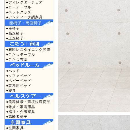
●ディレクターチェア
●ローテーブル
●ペットグッズ
●アンティーク調家具
●座椅子
●高座椅子
●正座椅子
●布団レスダイニング昇降
●こたつテーブル
●こたつ布団
●ベッド
●ソファベッド
●ベビーベッド
●業務用ベッド
●寝具
●美容健康・環境快適商品
●雑貨・家電用品
●福祉・介護家具
●高齢者椅子
●玄関家具