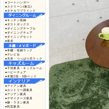
●コートハンガー
●スクリーン(衝立)
●タチカワブラインド
●キッチン収納
●ダストボックス
●ダイニングテーブル
●ダイニングチェア
●ダイニングセット
●座卓
●本棚・収納ラック
●テレビ台
●天井・つっぱり式ラック
●子供家具・キッズルーム
●ベビーチェア
●木製2段・3段ベッド
●アイアン家具
●カントリー調家具
●アジアン家具
●デザイナーズ家具
●籐・ラタン家具
●民芸家具