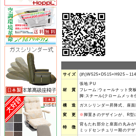
サイズ
(約)W525×D515×H925～1
張地:PU
材 質
フレーム:ウォールナット突板
脚:スチール(クロームメッキ
構 造
ガスシリンダー昇降式、座面
変 更
※
脚置きのデザインが、R型
背もたれ部分と座面の丸みが
特 徴
ミッドセンチュリー期のデザ