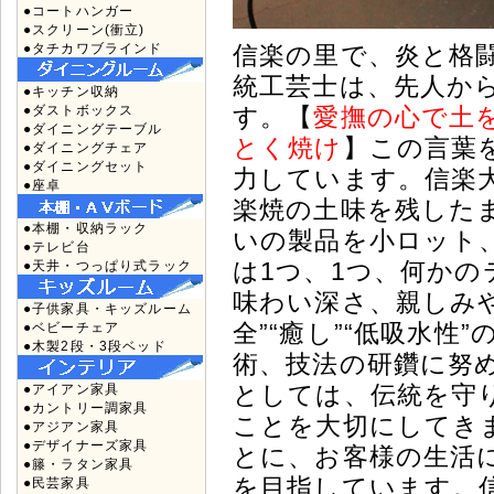
●コートハンガー
●スクリーン(衝立)
●タチカワブラインド
信楽の里で、炎と格闘
統工芸士は、先人か
●キッチン収納
●ダストボックス
す。【
愛撫の心で土
●ダイニングテーブル
とく焼け
】この言葉
●ダイニングチェア
●ダイニングセット
力しています。信楽
●座卓
楽焼の土味を残した
●本棚・収納ラック
いの製品を小ロット
●テレビ台
は1つ、1つ、何か
●天井・つっぱり式ラック
味わい深さ、親しみ
●子供家具・キッズルーム
全”“癒し”“低吸水
●ベビーチェア
●木製2段・3段ベッド
術、技法の研鑽に努
としては、伝統を守
●アイアン家具
●カントリー調家具
ことを大切にしてき
●アジアン家具
●デザイナーズ家具
とに、お客様の生活に
●籐・ラタン家具
を目指しています。
●民芸家具