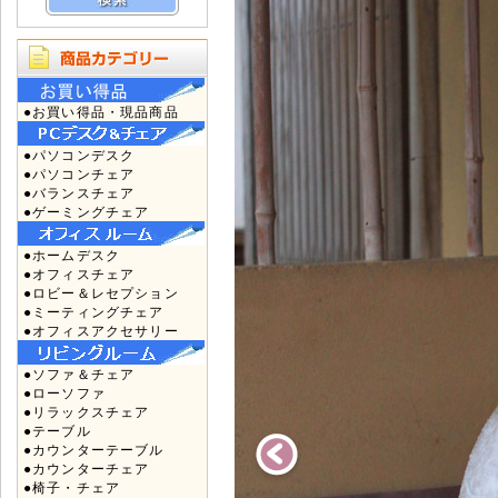
●お買い得品・現品商品
●パソコンデスク
●パソコンチェア
●バランスチェア
●ゲーミングチェア
●ホームデスク
●オフィスチェア
●ロビー＆レセプション
●ミーティングチェア
●オフィスアクセサリー
●ソファ＆チェア
●ローソファ
●リラックスチェア
●テーブル
●カウンターテーブル
●カウンターチェア
●椅子・チェア