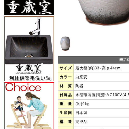
サイズ
最大径(約)33×高さ44cm
カラー
白窯変
材 質
陶器
付属品
水循環装置|電源:AC100V(4.5
重 量
(約)9kg
生産国
日本製
構 造
完成品