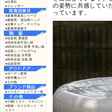
●仏壇台
の姿勢に共感してい
●ドレッサー
っています。
●業務用家具シリーズ
●業務用・宿泊用ベッド
●法事チェア・テーブル
●業務用座椅子
●信楽焼 重蔵窯
●利休信楽手洗い鉢
●MEBIUSU 四季 手洗い鉢
●信楽シンプルボウル
●利休信楽 水琴窟
●利休信楽 水瓶 蹲
●信楽照明
●ガーデン家具
●室外機カバー
●その他
●メーカー・シリーズ一覧
●小物(ミラー・マガジン)
●収納・キャビネット・チ
ェスト