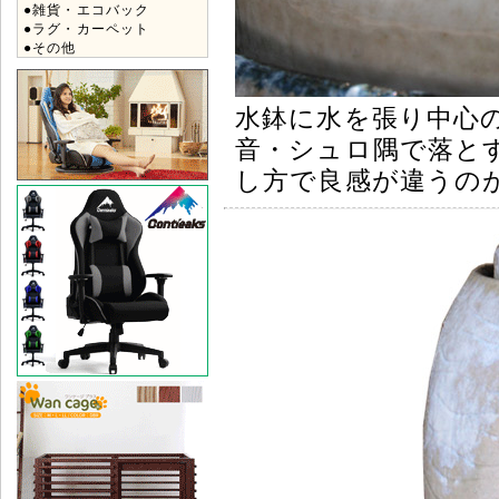
●雑貨・エコバック
●ラグ・カーペット
●その他
水鉢に水を張り中心
音・シュロ隅で落と
し方で良感が違うの