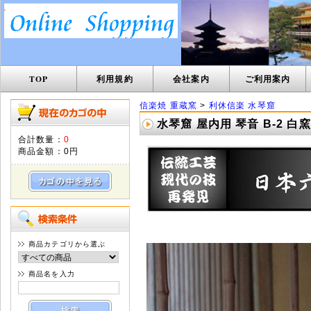
TOP
利用規約
会社案内
ご利用案内
信楽焼 重蔵窯
>
利休信楽 水琴窟
水琴窟 屋内用 琴音 B-2 白
合計数量：
0
商品金額：
0円
商品カテゴリから選ぶ
商品名を入力