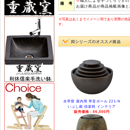
※
職人による手づくりですの
備 考
お届け商品が商品掲載画像と
※写真はあくまでイメージ用であり実際の色
す。
水琴窟 屋内用 琴音ボール 221-N
いぶし銀 信楽焼 インテリア
販売価格：66,000円