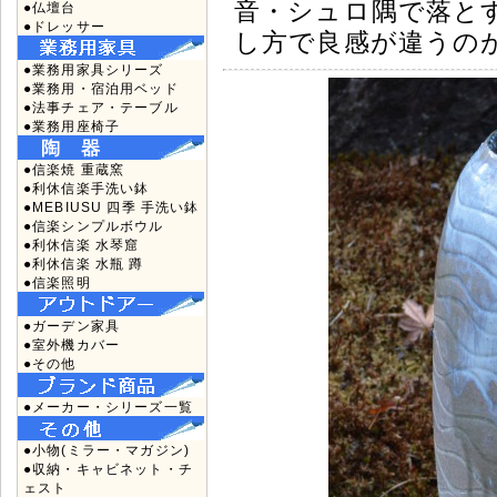
音・シュロ隅で落と
●仏壇台
●ドレッサー
し方で良感が違うの
●業務用家具シリーズ
●業務用・宿泊用ベッド
●法事チェア・テーブル
●業務用座椅子
●信楽焼 重蔵窯
●利休信楽手洗い鉢
●MEBIUSU 四季 手洗い鉢
●信楽シンプルボウル
●利休信楽 水琴窟
●利休信楽 水瓶 蹲
●信楽照明
●ガーデン家具
●室外機カバー
●その他
●メーカー・シリーズ一覧
●小物(ミラー・マガジン)
●収納・キャビネット・チ
ェスト