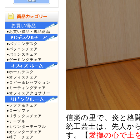
●お買い得品・現品商品
●パソコンデスク
●パソコンチェア
●バランスチェア
●ゲーミングチェア
●ホームデスク
●オフィスチェア
●ロビー＆レセプション
●ミーティングチェア
●オフィスアクセサリー
●ソファ＆チェア
●ローソファ
信楽の里で、炎と格闘
●リラックスチェア
●テーブル
統工芸士は、先人か
●カウンターテーブル
●カウンターチェア
す。【
愛撫の心で土
●椅子・チェア