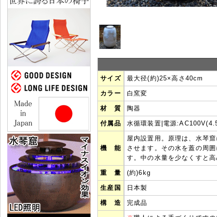
サイズ
最大径(約)25×高さ40cm
カラー
白窯変
材 質
陶器
付属品
水循環装置|電源:AC100V(4.5
屋内設置用。原理は、水琴窟
機 能
させます。その水を蓋の周囲
す。中の水量を少なくすと高
重 量
(約)6kg
生産国
日本製
構 造
完成品