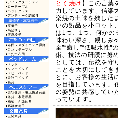
とく焼け
】この言葉
●ディレクターチェア
●ローテーブル
力しています。信楽
●ペットグッズ
●アンティーク調家具
楽焼の土味を残した
いの製品を小ロット
●座椅子
●高座椅子
は1つ、1つ、何か
●正座椅子
味わい深さ、親しみ
●布団レスダイニング昇降
全”“癒し”“低吸水
●こたつテーブル
術、技法の研鑽に努
●こたつ布団
としては、伝統を守
●ベッド
ことを大切にしてき
●ソファベッド
●ベビーベッド
とに、お客様の生活に
●業務用ベッド
●寝具
を目指しています。
の姿勢に共感してい
●美容健康・環境快適商品
●雑貨・家電用品
っています。
●福祉・介護家具
●高齢者椅子
●玄関家具