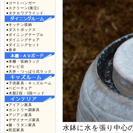
●コートハンガー
●スクリーン(衝立)
●タチカワブラインド
●キッチン収納
●ダストボックス
●ダイニングテーブル
●ダイニングチェア
●ダイニングセット
●座卓
●本棚・収納ラック
●テレビ台
●天井・つっぱり式ラック
●子供家具・キッズルーム
●ベビーチェア
●木製2段・3段ベッド
●アイアン家具
●カントリー調家具
●アジアン家具
●デザイナーズ家具
●籐・ラタン家具
水鉢に水を張り中心
●民芸家具