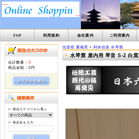
TOP
利用規約
会社案内
ご利用案内
信楽焼 重蔵窯
>
利休信楽 水琴窟
水琴窟 屋内用 琴音 S-2 白
合計数量：
0
商品金額：
0円
商品カテゴリから選ぶ
商品名を入力