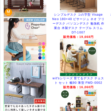
シンプルデスク コの字型 Visage
Neo 180×40 ビサージュ ネオ フリ
ーデスク パソコンデスク 勉強机 作
業台 木製デスク テーブル スリム
DT-1007
販売価格：19,668円
wit'sシリーズ 育てるデスク チェス
ト セット 幅90 薄型 FWD-0002
販売価格：16,060円