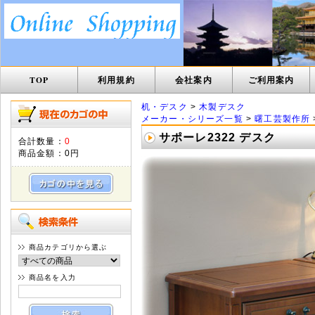
TOP
利用規約
会社案内
ご利用案内
机・デスク
>
木製デスク
メーカー・シリーズ一覧
>
曙工芸製作所
サポーレ2322 デスク
合計数量：
0
商品金額：
0円
商品カテゴリから選ぶ
商品名を入力