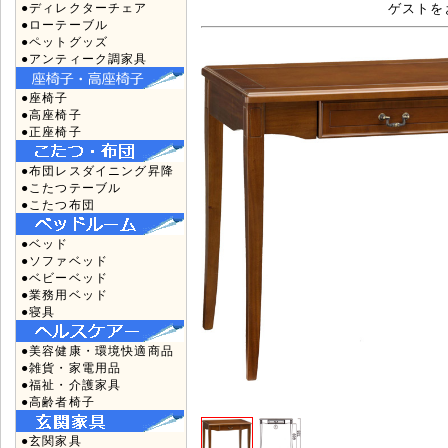
●ディレクターチェア
ゲストを
●ローテーブル
●ペットグッズ
●アンティーク調家具
●座椅子
●高座椅子
●正座椅子
●布団レスダイニング昇降
●こたつテーブル
●こたつ布団
●ベッド
●ソファベッド
●ベビーベッド
●業務用ベッド
●寝具
●美容健康・環境快適商品
●雑貨・家電用品
●福祉・介護家具
●高齢者椅子
●玄関家具