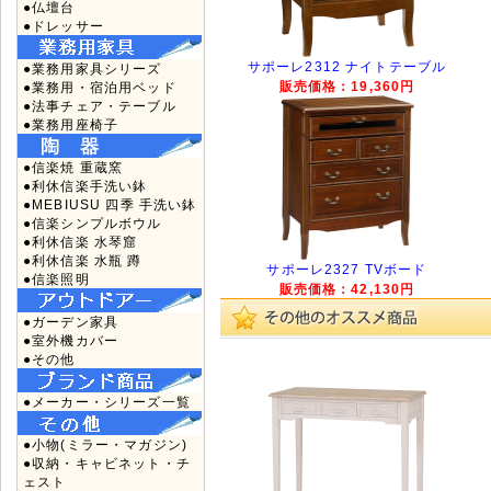
●仏壇台
●ドレッサー
サポーレ2312 ナイトテーブル
●業務用家具シリーズ
販売価格：19,360円
●業務用・宿泊用ベッド
●法事チェア・テーブル
●業務用座椅子
●信楽焼 重蔵窯
●利休信楽手洗い鉢
●MEBIUSU 四季 手洗い鉢
●信楽シンプルボウル
●利休信楽 水琴窟
●利休信楽 水瓶 蹲
サポーレ2327 TVボード
●信楽照明
販売価格：42,130円
●ガーデン家具
●室外機カバー
●その他
●メーカー・シリーズ一覧
●小物(ミラー・マガジン)
●収納・キャビネット・チ
ェスト