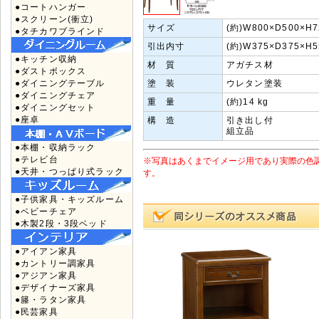
●コートハンガー
●スクリーン(衝立)
サイズ
(約)W800×D500×H
●タチカワブラインド
引出内寸
(約)W375×D375×H
●キッチン収納
材 質
アガチス材
●ダストボックス
●ダイニングテーブル
塗 装
ウレタン塗装
●ダイニングチェア
重 量
(約)14 kg
●ダイニングセット
●座卓
構 造
引き出し付
組立品
●本棚・収納ラック
●テレビ台
※写真はあくまでイメージ用であり実際の色
●天井・つっぱり式ラック
す。
●子供家具・キッズルーム
●ベビーチェア
●木製2段・3段ベッド
●アイアン家具
●カントリー調家具
●アジアン家具
●デザイナーズ家具
●籐・ラタン家具
●民芸家具