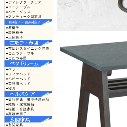
●ディレクターチェア
●ローテーブル
●ペットグッズ
●アンティーク調家具
●座椅子
●高座椅子
●正座椅子
●布団レスダイニング昇降
●こたつテーブル
●こたつ布団
●ベッド
●ソファベッド
●ベビーベッド
●業務用ベッド
●寝具
●美容健康・環境快適商品
●雑貨・家電用品
●福祉・介護家具
●高齢者椅子
●玄関家具