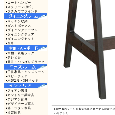
●コートハンガー
●スクリーン(衝立)
●タチカワブラインド
●キッチン収納
●ダストボックス
●ダイニングテーブル
●ダイニングチェア
●ダイニングセット
●座卓
●本棚・収納ラック
●テレビ台
●天井・つっぱり式ラック
●子供家具・キッズルーム
●ベビーチェア
●木製2段・3段ベッド
●アイアン家具
●カントリー調家具
●アジアン家具
●デザイナーズ家具
●籐・ラタン家具
EDWINのジーンズ製造過程に発生する裁断ハ
●民芸家具
わりました。