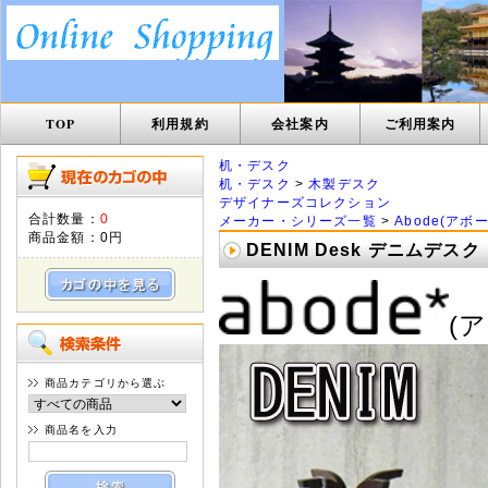
TOP
利用規約
会社案内
ご利用案内
机・デスク
机・デスク
>
木製デスク
デザイナーズコレクション
合計数量：
0
メーカー・シリーズ一覧
>
Abode(アボー
商品金額：
0円
DENIM Desk デニムデスク
(
商品カテゴリから選ぶ
商品名を入力