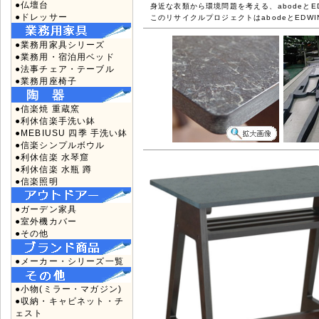
●仏壇台
身近な衣類から環境問題を考える、abodeとE
●ドレッサー
このリサイクルプロジェクトはabodeとEDW
●業務用家具シリーズ
●業務用・宿泊用ベッド
●法事チェア・テーブル
●業務用座椅子
●信楽焼 重蔵窯
●利休信楽手洗い鉢
●MEBIUSU 四季 手洗い鉢
●信楽シンプルボウル
●利休信楽 水琴窟
●利休信楽 水瓶 蹲
●信楽照明
●ガーデン家具
●室外機カバー
●その他
●メーカー・シリーズ一覧
●小物(ミラー・マガジン)
●収納・キャビネット・チ
ェスト