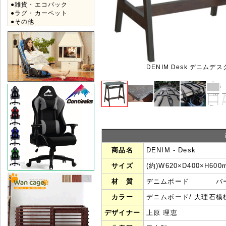
●雑貨・エコバック
●ラグ・カーペット
●その他
DENIM Desk デニムデス
商品名
DENIM - Desk
サイズ
(約)W620×D400×H600m
材 質
デニムボード バー
カラー
デニムボード/ 大理
デザイナー
上原 理恵