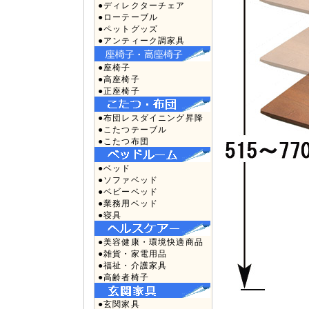
●ディレクターチェア
●ローテーブル
●ペットグッズ
●アンティーク調家具
●座椅子
●高座椅子
●正座椅子
●布団レスダイニング昇降
●こたつテーブル
●こたつ布団
●ベッド
●ソファベッド
●ベビーベッド
●業務用ベッド
●寝具
●美容健康・環境快適商品
●雑貨・家電用品
●福祉・介護家具
●高齢者椅子
●玄関家具