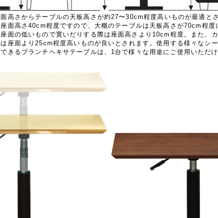
面高さからテーブルの天板高さが約27〜30cm程度高いものが最適と
座面高さ40cm程度ですので、大概のテーブルは天板高さが70cm程
座面の低いもので寛いだりする際は座面高さより10cm程度。また、
は座面より25cm程度高いものが良いとされます。使用する様々なシ
整できるブランチヘキサテーブルは、1台で様々な用途にご使用いただ