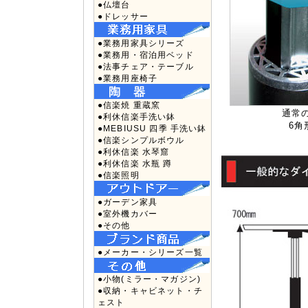
●仏壇台
●ドレッサー
●業務用家具シリーズ
●業務用・宿泊用ベッド
●法事チェア・テーブル
●業務用座椅子
●信楽焼 重蔵窯
通常
●利休信楽手洗い鉢
6
●MEBIUSU 四季 手洗い鉢
●信楽シンプルボウル
●利休信楽 水琴窟
●利休信楽 水瓶 蹲
●信楽照明
●ガーデン家具
●室外機カバー
●その他
●メーカー・シリーズ一覧
●小物(ミラー・マガジン)
●収納・キャビネット・チ
ェスト