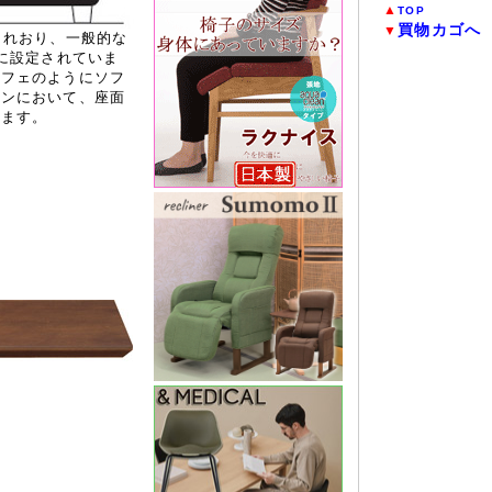
▲
TOP
買物カゴへ
▼
されおり、一般的な
度に設定されていま
カフェのようにソフ
ーンにおいて、座面
けます。