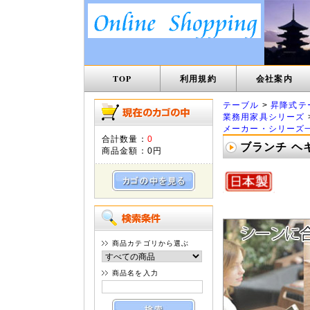
TOP
利用規約
会社案内
テーブル
>
昇降式テ
業務用家具シリーズ
メーカー・シリーズ
合計数量：
0
ブランチ ヘキサ
商品金額：
0円
商品カテゴリから選ぶ
商品名を入力