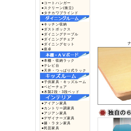
●コートハンガー
●スクリーン(衝立)
●タチカワブラインド
●キッチン収納
●ダストボックス
●ダイニングテーブル
●ダイニングチェア
●ダイニングセット
●座卓
●本棚・収納ラック
●テレビ台
●天井・つっぱり式ラック
●子供家具・キッズルーム
●ベビーチェア
●木製2段・3段ベッド
●アイアン家具
●カントリー調家具
●アジアン家具
●デザイナーズ家具
●籐・ラタン家具
●民芸家具