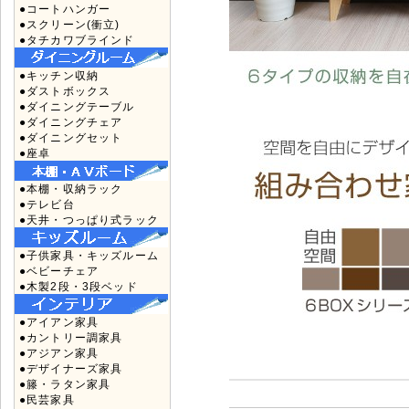
●コートハンガー
●スクリーン(衝立)
●タチカワブラインド
●キッチン収納
●ダストボックス
●ダイニングテーブル
●ダイニングチェア
●ダイニングセット
●座卓
●本棚・収納ラック
●テレビ台
●天井・つっぱり式ラック
●子供家具・キッズルーム
●ベビーチェア
●木製2段・3段ベッド
●アイアン家具
●カントリー調家具
●アジアン家具
●デザイナーズ家具
●籐・ラタン家具
●民芸家具