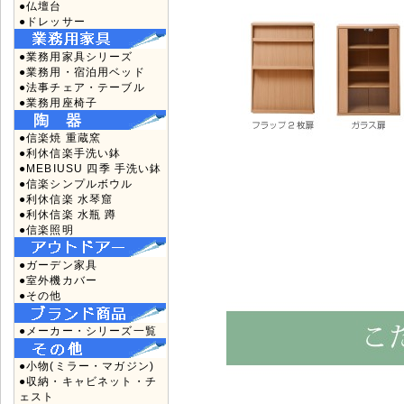
●仏壇台
●ドレッサー
●業務用家具シリーズ
●業務用・宿泊用ベッド
●法事チェア・テーブル
●業務用座椅子
●信楽焼 重蔵窯
●利休信楽手洗い鉢
●MEBIUSU 四季 手洗い鉢
●信楽シンプルボウル
●利休信楽 水琴窟
●利休信楽 水瓶 蹲
●信楽照明
●ガーデン家具
●室外機カバー
●その他
●メーカー・シリーズ一覧
●小物(ミラー・マガジン)
●収納・キャビネット・チ
ェスト