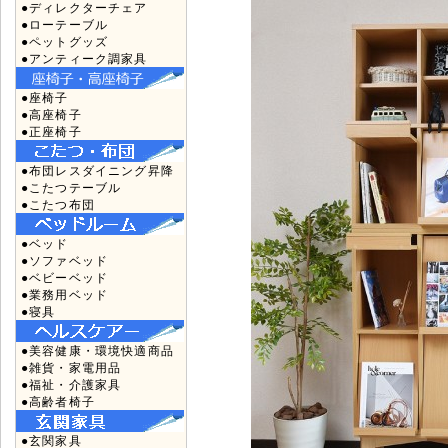
●ディレクターチェア
●ローテーブル
●ペットグッズ
●アンティーク調家具
●座椅子
●高座椅子
●正座椅子
●布団レスダイニング昇降
●こたつテーブル
●こたつ布団
●ベッド
●ソファベッド
●ベビーベッド
●業務用ベッド
●寝具
●美容健康・環境快適商品
●雑貨・家電用品
●福祉・介護家具
●高齢者椅子
●玄関家具