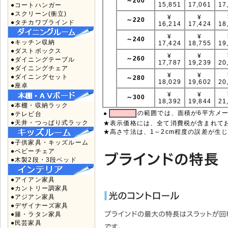
～200
15,851
17,061
17
●コートハンガー
●スクリーン(衝立)
¥
¥
～220
●タチカワブラインド
16,214
17,424
18
¥
¥
～240
●キッチン収納
17,424
18,755
19
●ダストボックス
¥
¥
～260
●ダイニングテーブル
17,787
19,239
20
●ダイニングチェア
¥
¥
●ダイニングセット
～280
18,029
19,602
20
●座卓
¥
¥
～300
18,392
19,844
21
●本棚・収納ラック
の範囲では、面積が6平方メ
●
●テレビ台
●天井・つっぱり式ラック
★表示価格には、全て消費税が含まれて
★高さ寸法は、1～2cm程度の誤差が生
●子供家具・キッズルーム
●ベビーチェア
●木製2段・3段ベッド
●アイアン家具
●カントリー調家具
●アジアン家具
●デザイナーズ家具
●籐・ラタン家具
●民芸家具