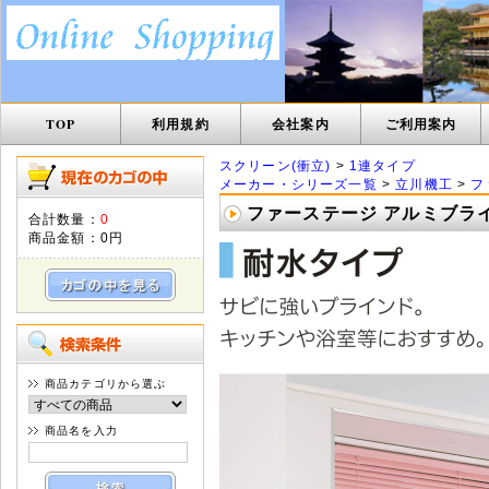
TOP
利用規約
会社案内
ご利用案内
スクリーン(衝立)
>
1連タイプ
メーカー・シリーズ一覧
>
立川機工
>
フ
ファーステージ アルミブライ
合計数量：
0
商品金額：
0円
商品カテゴリから選ぶ
商品名を入力