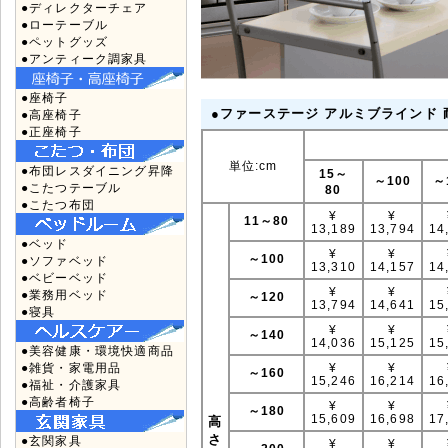
●ディレクターチェア
●ローテーブル
●ペットグッズ
●アンティーク調家具
●座椅子
●ファーステージ アルミブラインド 
●高座椅子
●正座椅子
単位:cm
●布団レスダイニング昇降
15～
～100
～
●こたつテーブル
80
●こたつ布団
¥
¥
11～80
13,189
13,794
14
●ベッド
¥
¥
～100
●ソファベッド
13,310
14,157
14
●ベビーベッド
¥
¥
●業務用ベッド
～120
13,794
14,641
15
●寝具
¥
¥
～140
14,036
15,125
15
●美容健康・環境快適商品
●雑貨・家電用品
¥
¥
～160
15,246
16,214
16
●福祉・介護家具
●高齢者椅子
¥
¥
～180
15,609
16,698
17
高
さ
●玄関家具
¥
¥