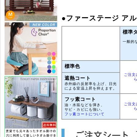
●ファーステージ ア
標準
一般的
標準色
ご注文
遮熱コート
赤外線の反射率を上げ、日光
による室温上昇を抑えます。
フッ素コート
ご注文
油・水垢などを弾き、
サビ・カビにも強い。
フッ素コートについて