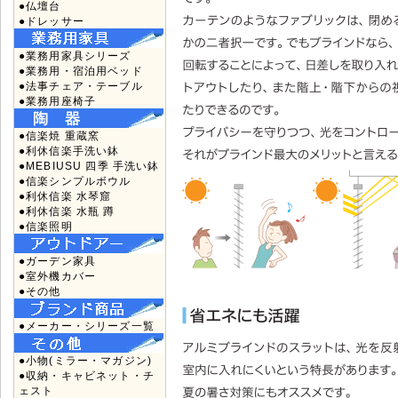
●仏壇台
●ドレッサー
●業務用家具シリーズ
●業務用・宿泊用ベッド
●法事チェア・テーブル
●業務用座椅子
●信楽焼 重蔵窯
●利休信楽手洗い鉢
●MEBIUSU 四季 手洗い鉢
●信楽シンプルボウル
●利休信楽 水琴窟
●利休信楽 水瓶 蹲
●信楽照明
●ガーデン家具
●室外機カバー
●その他
●メーカー・シリーズ一覧
●小物(ミラー・マガジン)
●収納・キャビネット・チ
ェスト