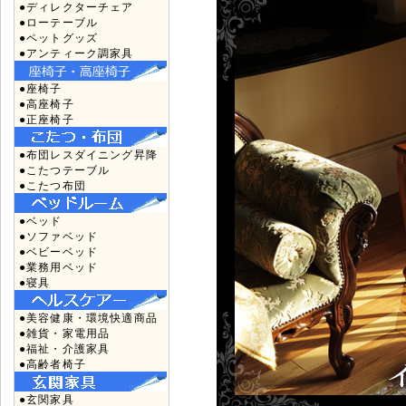
●ディレクターチェア
●ローテーブル
●ペットグッズ
●アンティーク調家具
●座椅子
●高座椅子
●正座椅子
●布団レスダイニング昇降
●こたつテーブル
●こたつ布団
●ベッド
●ソファベッド
●ベビーベッド
●業務用ベッド
●寝具
●美容健康・環境快適商品
●雑貨・家電用品
●福祉・介護家具
●高齢者椅子
●玄関家具