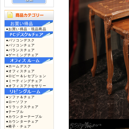
●お買い得品・現品商品
●パソコンデスク
●パソコンチェア
●バランスチェア
●ゲーミングチェア
●ホームデスク
●オフィスチェア
●ロビー＆レセプション
●ミーティングチェア
●オフィスアクセサリー
●ソファ＆チェア
●ローソファ
●リラックスチェア
●テーブル
●カウンターテーブル
●カウンターチェア
●椅子・チェア