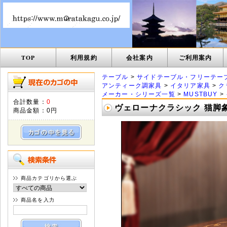
TOP
利用規約
会社案内
ご利用案内
テーブル
>
サイドテーブル・フリーテー
アンティーク調家具
>
イタリア家具
>
ク
メーカー・シリーズ一覧
>
MUSTBUY
>
合計数量：
0
ヴェローナクラシック 猫脚象
商品金額：
0円
商品カテゴリから選ぶ
商品名を入力