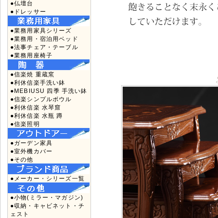
●仏壇台
●ドレッサー
●業務用家具シリーズ
●業務用・宿泊用ベッド
●法事チェア・テーブル
●業務用座椅子
●信楽焼 重蔵窯
●利休信楽手洗い鉢
●MEBIUSU 四季 手洗い鉢
●信楽シンプルボウル
●利休信楽 水琴窟
●利休信楽 水瓶 蹲
●信楽照明
●ガーデン家具
●室外機カバー
●その他
●メーカー・シリーズ一覧
●小物(ミラー・マガジン)
●収納・キャビネット・チ
ェスト