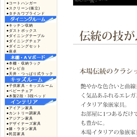
●コートハンガー
●スクリーン(衝立)
●タチカワブラインド
●キッチン収納
●ダストボックス
●ダイニングテーブル
●ダイニングチェア
●ダイニングセット
●座卓
●本棚・収納ラック
●テレビ台
●天井・つっぱり式ラック
●子供家具・キッズルーム
●ベビーチェア
●木製2段・3段ベッド
●アイアン家具
●カントリー調家具
●アジアン家具
●デザイナーズ家具
●籐・ラタン家具
●民芸家具