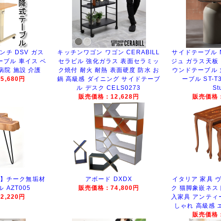
ンチ DSV ガス
キッチンワゴン ワゴン CERABILL
サイドテーブル N
ーブル 車イス ベ
セラビル 強化ガラス 表面セラミッ
ジュ ガラス天板
病院 施設 介護
ク焼付 耐火 耐熱 表面硬度 防水 お
ウンドテーブル 
,680円
鍋 高級感 ダイニング サイドテーブ
ーブル ST-T39
ル デスク CELS0273
St
販売価格：12,628円
販売価格：
ィ)】チーク無垢材
アボード DXDX
イタリア 家具 
AZT005
販売価格：74,800円
ク 猫脚象嵌ネス
,220円
入家具 アンティ
しゃれ 高級感 
販売価格：