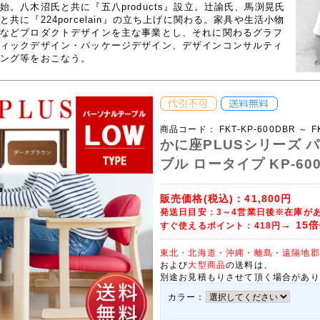
始。八木沼氏と共に『五八products』設立。辻諭氏、馬渕晃氏
と共に『224porcelain』の立ち上げに関わる。家具や生活小物
などプロダクトデザインを主な事業とし、それに関わるグラフ
ィックデザイン・パッケージデザイン、デザインコンサルティ
ング等をおこなう。
商品コード：
FKT-KP-600DBR ～ F
かに座PLUSシリーズ 
ブル ロータイプ KP-60
販売価格(税込)：
41,800円
発送日目安：3～4営業日後※在庫が
→ 15倍
すぐ使えるポイント
：418円
東北・北海道・沖縄・離島・遠隔地郡
および
大型商品
の送料は、
別途お見積もりさせて頂く場合があり
カラー：