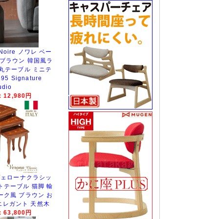
oire ノワレ ベー
 ブラウン 韓国風ラ
丸テーブル ミニテ
5 Signature
udio
12,980円
ヴェローナクラシッ
トテーブル 猫脚 輸
ーク風 ブラウン お
エレガント 天然木
63,800円