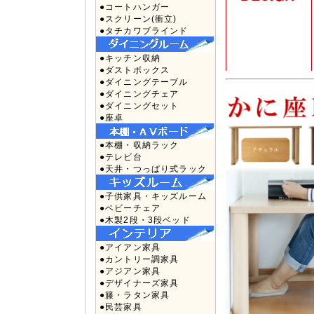
●コートハンガー
●スクリーン(衝立)
●タチカワブラインド
●キッチン収納
●ダストボックス
●ダイニングテーブル
●ダイニングチェア
●ダイニングセット
●座卓
●本棚・収納ラック
●テレビ台
●天井・つっぱり式ラック
●子供家具・キッズルーム
●ベビーチェア
●木製2段・3段ベッド
●アイアン家具
●カントリー調家具
●アジアン家具
●デザイナーズ家具
●籐・ラタン家具
●民芸家具