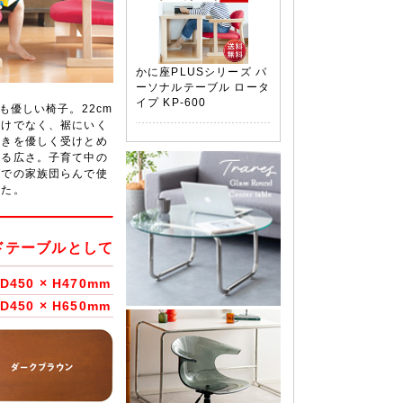
かに座PLUSシリーズ パ
ーソナルテーブル ロータ
イプ KP-600
も優しい椅子。22cm
だけでなく、裾にいく
動きを優しく受けとめ
れる広さ。子育て中の
グでの家族団らんで使
した。
ドテーブルとして
D450 × H470mm
 D450 × H650mm