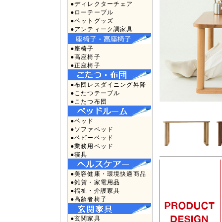
●ディレクターチェア
●ローテーブル
●ペットグッズ
●アンティーク調家具
●座椅子
●高座椅子
●正座椅子
●布団レスダイニング昇降
●こたつテーブル
●こたつ布団
●ベッド
●ソファベッド
●ベビーベッド
●業務用ベッド
●寝具
●美容健康・環境快適商品
●雑貨・家電用品
●福祉・介護家具
●高齢者椅子
●玄関家具