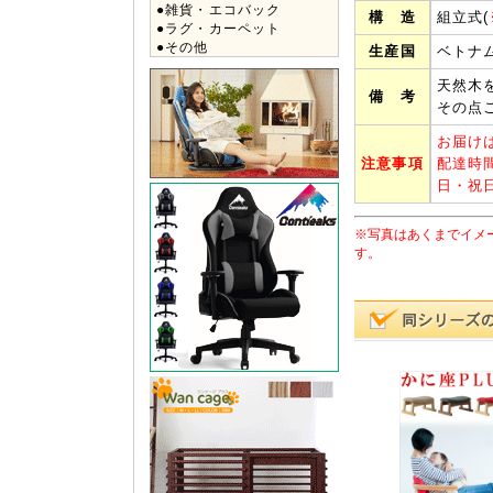
●雑貨・エコバック
構 造
組立式(
●ラグ・カーペット
●その他
生産国
ベトナ
天然木
備 考
その点
お届け
注意事項
配達時
日・祝
※写真はあくまでイメ
す。