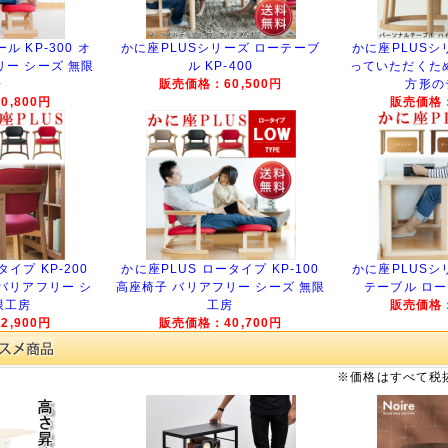
ル KP-300 オ
かに座PLUSシリーズ ローテーブ
かに座PLUSシ
リー シーズ 無限
ル KP-400
っていただくた
房
販売価格：60,500円
方形の
,800円
販売価格：
イプ KP-200
かに座PLUS ロータイプ KP-100
かに座PLUSシ
バリアフリー シ
高座椅子 バリアフリー シーズ 無限
テーブル ロータ
限工房
工房
販売価格：
,900円
販売価格：40,700円
※価格はすべて税