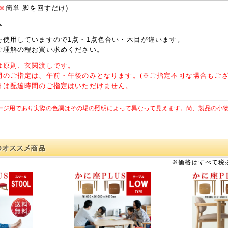
※
簡単:脚を回すだけ)
ム
を使用していますので1点・1点色合い・木目が違います。
ご理解の程お買い求めください。
は原則、玄関渡しです。
間のご指定は、午前・午後のみとなります。(
※
ご指定不可な場合もござ
日は配達時間のご指定はいただけません。
ージ用であり実際の色調はその場の照明によって異なって見えます。尚、製品の小
※価格はすべて税