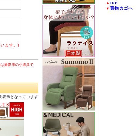
▲
TOP
買物カゴへ
▼
います。)
物は撮影用の小道具で
抜表示となっています