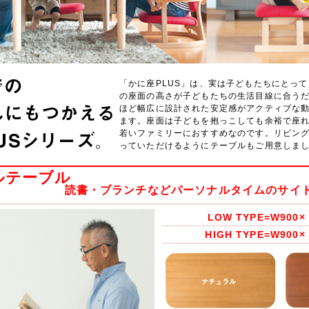
「かに座PLUS」は、実は子どもたちにとって
の座面の高さが子どもたちの生活目線に合う
ほど幅広に設計された安定感がアクティブな
ます。座面は子どもを抱っこしても余裕で座
若いファミリーにおすすめなのです。リビン
っていただけるようにテーブルもご用意しま
ルテーブル
読書・ブランチなどパーソナルタイムのサイ
LOW TYPE=W900× 
HIGH TYPE=W900×