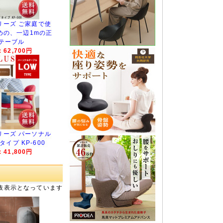
リーズ ご家庭で使
めの、一辺1mの正
テーブル
62,700円
リーズ パーソナル
イプ KP-600
41,800円
抜表示となっています