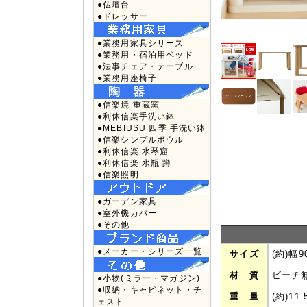
●仏壇台
●ドレッサー
●業務用家具シリーズ
●業務用・宿泊用ベッド
●法事チェア・テーブル
●業務用座椅子
●信楽焼 重蔵窯
●利休信楽手洗い鉢
●MEBIUSU 四季 手洗い鉢
●信楽シンプルボウル
●利休信楽 水琴窟
●利休信楽 水瓶 蹲
●信楽照明
●ガーデン家具
●室外機カバー
●その他
●メーカー・シリーズ一覧
サイズ
(約)幅9
材 質
ビーチ無
●小物(ミラー・マガジン)
●収納・キャビネット・チ
重 量
(約)11.
ェスト