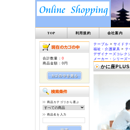
TOP
利用規約
会社案内
テーブル
>
サイドテ
福祉・介護家具
>
テ
デザイナーズコレク
合計数量：
0
メーカー・シリーズ
商品金額：
0円
かに座PLUS
商品カテゴリから選ぶ
商品名を入力