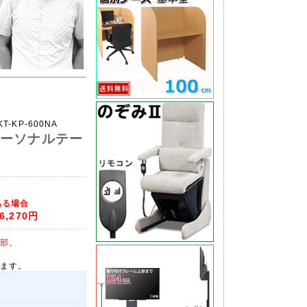
KT-KP-600NA
パーソナルテー
0
ある場合
6,270円
部
、
ます。