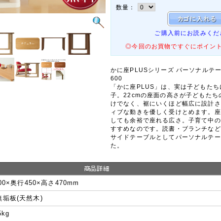
数量：
ご購入前にお読みくだ
◎今回のお買物ですぐにポイン
かに座PLUSシリーズ パーソナルテー
600
「かに座PLUS」は、実は子どもた
子。22cmの座面の高さが子どもた
けでなく、裾にいくほど幅広に設計さ
ィブな動きを優しく受けとめます。座
しても余裕で座れる広さ。子育て中の
すすめなのです。読書・ブランチなど
サイドテーブルとしてパーソナルテー
た。
00×奥行450×高さ470mm
垢板(天然木)
5kg