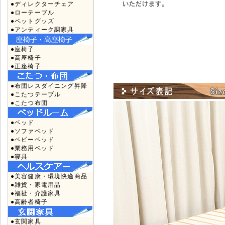
●ディレクターチェア
●ローテーブル
●ペットグッズ
●アンティーク調家具
●座椅子
●高座椅子
●正座椅子
●布団レスダイニング昇降
●こたつテーブル
●こたつ布団
●ベッド
●ソファベッド
●ベビーベッド
●業務用ベッド
●寝具
●美容健康・環境快適商品
●雑貨・家電用品
●福祉・介護家具
●高齢者椅子
●玄関家具