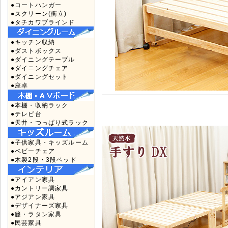
●コートハンガー
●スクリーン(衝立)
●タチカワブラインド
●キッチン収納
●ダストボックス
●ダイニングテーブル
●ダイニングチェア
●ダイニングセット
●座卓
●本棚・収納ラック
●テレビ台
●天井・つっぱり式ラック
●子供家具・キッズルーム
●ベビーチェア
●木製2段・3段ベッド
●アイアン家具
●カントリー調家具
●アジアン家具
●デザイナーズ家具
●籐・ラタン家具
●民芸家具