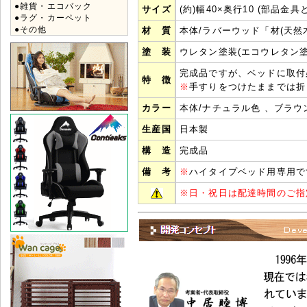
●雑貨・エコバック
サイズ
(約)幅40×奥行10 (部品金具
●ラグ・カーペット
●その他
材 質
本体/ラバーウッド「材(天
塗 装
ウレタン塗装(エコウレタン塗
完成品ですが、ベッドに取付
特 徴
※
手すりをつけたままでは折
カラー
本体/ナチュラル色 、ブラウ
生産国
日本製
構 造
完成品
備 考
※
ハイタイプベッド用専用で
※
日・祝日は配達時間のご指