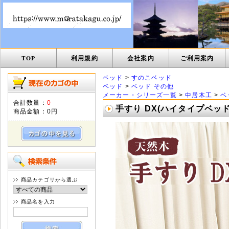
TOP
利用規約
会社案内
ご利用案内
ベッド
>
すのこベッド
ベッド
>
ベッド その他
メーカー・シリーズ一覧
>
中居木工
>
ベ
合計数量：
0
手すり DX(ハイタイプベッド
商品金額：
0円
商品カテゴリから選ぶ
商品名を入力