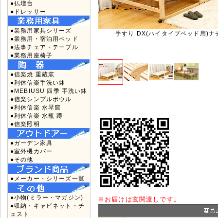
●仏壇台
●ドレッサー
●業務用家具シリーズ
手すり DX(ハイタイプベッド用)
●業務用・宿泊用ベッド
●法事チェア・テーブル
●業務用座椅子
●信楽焼 重蔵窯
●利休信楽手洗い鉢
●MEBIUSU 四季 手洗い鉢
●信楽シンプルボウル
●利休信楽 水琴窟
●利休信楽 水瓶 蹲
●信楽照明
●ガーデン家具
●室外機カバー
●その他
●メーカー・シリーズ一覧
●小物(ミラー・マガジン)
※
お届けは玄関渡しです。
●収納・キャビネット・チ
ェスト