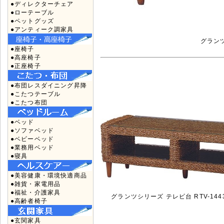
●ディレクターチェア
●ローテーブル
●ペットグッズ
●アンティーク調家具
グランツ
●座椅子
●高座椅子
●正座椅子
●布団レスダイニング昇降
●こたつテーブル
●こたつ布団
●ベッド
●ソファベッド
●ベビーベッド
●業務用ベッド
●寝具
●美容健康・環境快適商品
●雑貨・家電用品
●福祉・介護家具
グランツシリーズ テレビ台 RTV-144
●高齢者椅子
●玄関家具