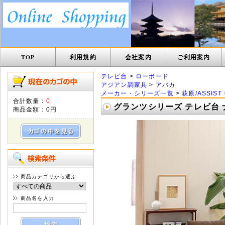
TOP
利用規約
会社案内
ご利用案内
テレビ台
>
ローボード
アジアン調家具
>
アバカ
メーカー・シリーズ一覧
>
萩原/ASSIST
合計数量：
0
グランツシリーズ テレビ台 ナチ
商品金額：
0円
商品カテゴリから選ぶ
商品名を入力