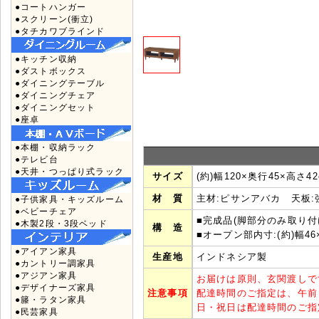
●コートハンガー
●スクリーン(衝立)
●タチカワブラインド
●キッチン収納
●ダストボックス
●ダイニングテーブル
●ダイニングチェア
●ダイニングセット
●座卓
●本棚・収納ラック
●テレビ台
●天井・つっぱり式ラック
サイズ
(約)幅120×奥行45×高さ42
材 質
主材:ピサンアバカ 天板:
●子供家具・キッズルーム
●ベビーチェア
■完成品(脚部分のみ取り付
●木製2段・3段ベッド
構 造
■オープン部内寸:(約)幅46
●アイアン家具
生産地
インドネシア製
●カントリー調家具
●アジアン家具
お届けは原則、玄関渡しで
●デザイナーズ家具
注意事項
配達時間のご指定は、午前
●籐・ラタン家具
日・祝日は配達時間のご指
●民芸家具