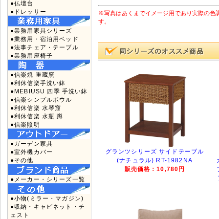
●仏壇台
●ドレッサー
※写真はあくまでイメージ用であり実際の色
す。
●業務用家具シリーズ
●業務用・宿泊用ベッド
●法事チェア・テーブル
●業務用座椅子
●信楽焼 重蔵窯
●利休信楽手洗い鉢
●MEBIUSU 四季 手洗い鉢
●信楽シンプルボウル
●利休信楽 水琴窟
●利休信楽 水瓶 蹲
●信楽照明
●ガーデン家具
グランツシリーズ サイドテーブル
●室外機カバー
●その他
(ナチュラル) RT-1982NA
販売価格：10,780円
●メーカー・シリーズ一覧
●小物(ミラー・マガジン)
●収納・キャビネット・チ
ェスト