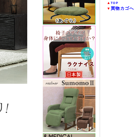
▲
TOP
買物カゴへ
▼