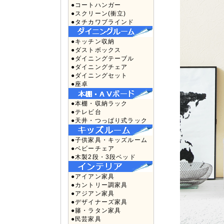
●コートハンガー
●スクリーン(衝立)
●タチカワブラインド
●キッチン収納
●ダストボックス
●ダイニングテーブル
●ダイニングチェア
●ダイニングセット
●座卓
●本棚・収納ラック
●テレビ台
●天井・つっぱり式ラック
●子供家具・キッズルーム
●ベビーチェア
●木製2段・3段ベッド
●アイアン家具
●カントリー調家具
●アジアン家具
●デザイナーズ家具
●籐・ラタン家具
●民芸家具