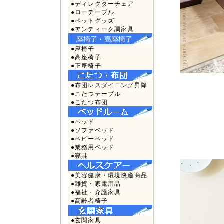
●ディレクターチェア
●ローテーブル
●ペットグッズ
●アンティーク調家具
●座椅子
●高座椅子
●正座椅子
●布団レスダイニング昇降
●こたつテーブル
●こたつ布団
●ベッド
●ソファベッド
●ベビーベッド
●業務用ベッド
●寝具
●美容健康・環境快適商品
●雑貨・家電用品
●福祉・介護家具
●高齢者椅子
●玄関家具