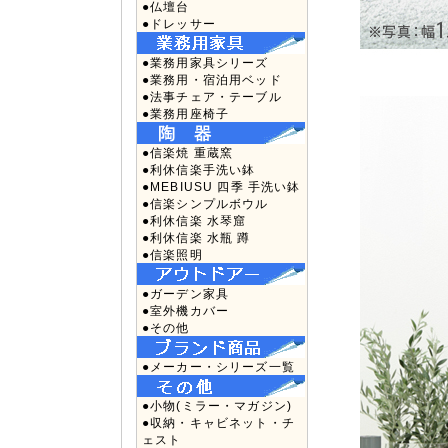
●仏壇台
●ドレッサー
●業務用家具シリーズ
●業務用・宿泊用ベッド
●法事チェア・テーブル
●業務用座椅子
●信楽焼 重蔵窯
●利休信楽手洗い鉢
●MEBIUSU 四季 手洗い鉢
●信楽シンプルボウル
●利休信楽 水琴窟
●利休信楽 水瓶 蹲
●信楽照明
●ガーデン家具
●室外機カバー
●その他
●メーカー・シリーズ一覧
●小物(ミラー・マガジン)
●収納・キャビネット・チ
ェスト