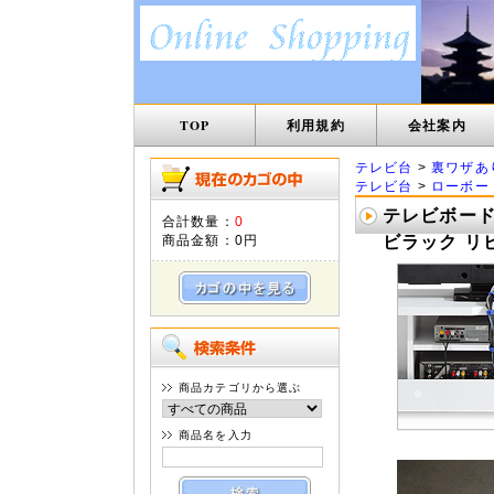
TOP
利用規約
会社案内
テレビ台
>
裏ワザあ
テレビ台
>
ローボー
テレビボード
合計数量：
0
商品金額：
0円
ビラック リビ
商品カテゴリから選ぶ
商品名を入力