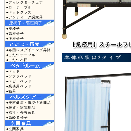
●ディレクターチェア
●ローテーブル
●ペットグッズ
●アンティーク調家具
●座椅子
●高座椅子
●正座椅子
●布団レスダイニング昇降
●こたつテーブル
●こたつ布団
●ベッド
●ソファベッド
●ベビーベッド
●業務用ベッド
●寝具
●美容健康・環境快適商品
●雑貨・家電用品
●福祉・介護家具
●高齢者椅子
●玄関家具