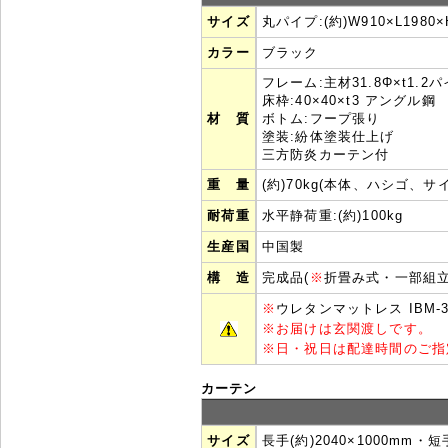
サイズ
丸パイプ:(約)W910×L1980×
カラー
ブラック
フレーム:主材31.8Φ×t1.2
床枠:40×40×t3 アングル鋼
材 質
ボトム:フープ張り
塗装:紛体塗装仕上げ
三方防炎カーテン付
重 量
(約)70kg(本体、ハシゴ、サ
耐荷重
水平静荷重:(約)100kg
生産国
中国製
構 造
完成品(
※
折畳み式・一部組立
※
ウレタンマットレス IBM-
※
お届けは玄関渡しです。
※
日・祝日は配達時間のご指
カーテン
サイズ
長手(約)2040×1000mm・短手