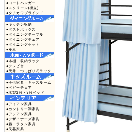
●コートハンガー
●スクリーン(衝立)
●タチカワブラインド
●キッチン収納
●ダストボックス
●ダイニングテーブル
●ダイニングチェア
●ダイニングセット
●座卓
●本棚・収納ラック
●テレビ台
●天井・つっぱり式ラック
●子供家具・キッズルーム
●ベビーチェア
●木製2段・3段ベッド
●アイアン家具
●カントリー調家具
●アジアン家具
●デザイナーズ家具
●籐・ラタン家具
●民芸家具