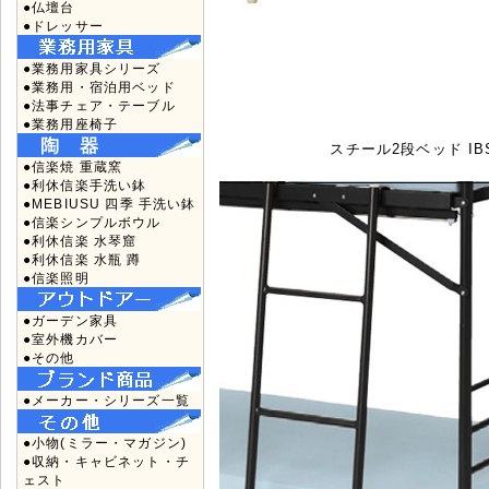
●仏壇台
●ドレッサー
●業務用家具シリーズ
●業務用・宿泊用ベッド
●法事チェア・テーブル
●業務用座椅子
スチール2段ベッド IB
●信楽焼 重蔵窯
●利休信楽手洗い鉢
●MEBIUSU 四季 手洗い鉢
●信楽シンプルボウル
●利休信楽 水琴窟
●利休信楽 水瓶 蹲
●信楽照明
●ガーデン家具
●室外機カバー
●その他
●メーカー・シリーズ一覧
●小物(ミラー・マガジン)
●収納・キャビネット・チ
ェスト