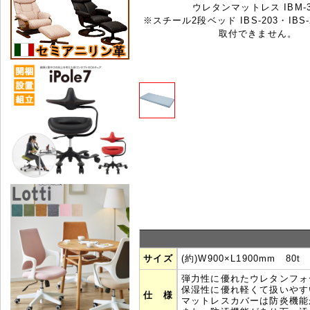
ウレタンマットレス IBM-3
※スチール2段ベッド IBS-203・IBS
取付できません。
サイズ
(約)W900×L1900mm 80t
弾力性に優れたウレタンフォ
保湿性に優れ軽くて扱いやす
仕 様
マットレスカバーは防炎機能