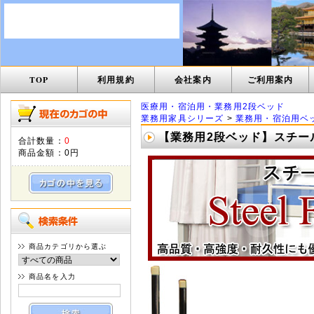
TOP
利用規約
会社案内
ご利用案内
医療用・宿泊用・業務用2段ベッド
業務用家具シリーズ
>
業務用・宿泊用ベ
【業務用2段ベッド】スチールフ
合計数量：
0
商品金額：
0円
商品カテゴリから選ぶ
商品名を入力