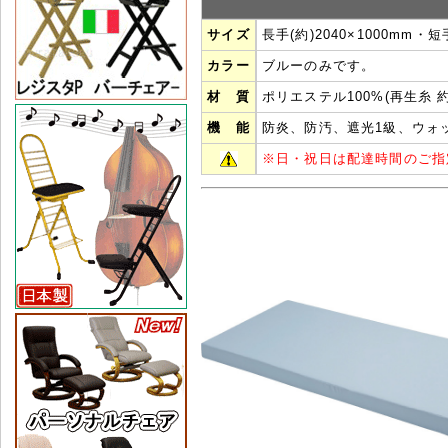
サイズ
長手(約)2040×1000mm・短手
カラー
ブルーのみです。
材 質
ポリエステル100%(再生糸 約
機 能
防炎、防汚、遮光1級、ウォ
※
日・祝日は配達時間のご指