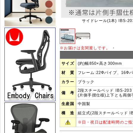
サイドレール(1本) IBS-20
※
お届けは玄関渡しです。
・
サイズ
(約)幅850×高さ300mm
材 質
フレーム:22Φパイプ、16Φ
カラー
ブラック
2段スチールベッド IBS-20
備 考
(片側手摺仕様)上下とも両
生産国
中国製
構 造
組立式(2段スチールベッド IBS
※
日・祝日は配達時間のご指