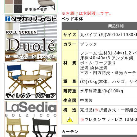
※
お届けは玄関渡しです。
ベッド本体
サイズ
丸パイプ:(約)W910×L1980×
カラー
ブラック
フレーム:主材31.8Φ×t1.2 
床枠:40×40×t3 アングル鋼
材 質
ボトム:フープ張り
塗装:紛体塗装
三方・四方防炎・遮光カーテ
重 量
(約)70kg(本体、ハシゴ、サ
耐荷重
水平静荷重:(約)100kg
生産国
中国製
構 造
完成品(
※
折畳み式・一部組立
※
ウレタンマットレス IBM-
カーテン