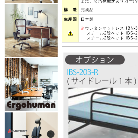
また、防汚機能があり万一汚
構 造
完成品
生産国
日本製
※
ウレタンマットレス
IBN-3
スチール2段ベッド IBS-2
スチール2段ベッド IBS-