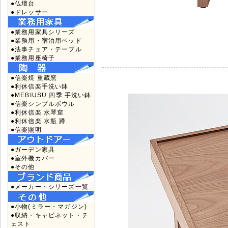
●仏壇台
●ドレッサー
●業務用家具シリーズ
●業務用・宿泊用ベッド
●法事チェア・テーブル
●業務用座椅子
●信楽焼 重蔵窯
●利休信楽手洗い鉢
●MEBIUSU 四季 手洗い鉢
●信楽シンプルボウル
●利休信楽 水琴窟
●利休信楽 水瓶 蹲
●信楽照明
●ガーデン家具
●室外機カバー
●その他
●メーカー・シリーズ一覧
●小物(ミラー・マガジン)
●収納・キャビネット・チ
ェスト