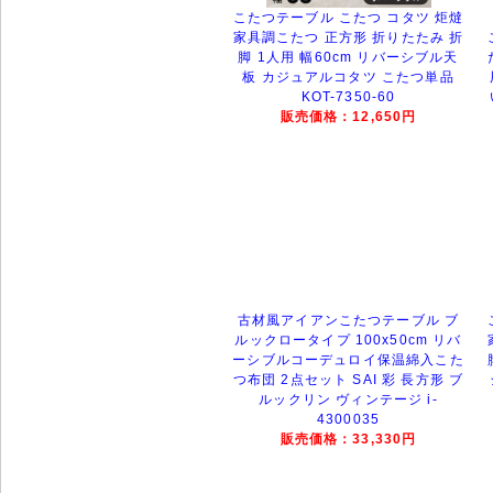
こたつテーブル こたつ コタツ 炬燵
家具調こたつ 正方形 折りたたみ 折
脚 1人用 幅60cm リバーシブル天
板 カジュアルコタツ こたつ単品
KOT-7350-60
販売価格：12,650円
古材風アイアンこたつテーブル ブ
ルックロータイプ 100x50cm リバ
ーシブルコーデュロイ保温綿入こた
つ布団 2点セット SAI 彩 長方形 ブ
ルックリン ヴィンテージ i-
4300035
販売価格：33,330円