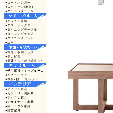
●コートハンガー
●スクリーン(衝立)
●タチカワブラインド
●キッチン収納
●ダストボックス
●ダイニングテーブル
●ダイニングチェア
●ダイニングセット
●座卓
●本棚・収納ラック
●テレビ台
●天井・つっぱり式ラック
●子供家具・キッズルーム
●ベビーチェア
●木製2段・3段ベッド
●アイアン家具
●カントリー調家具
●アジアン家具
●デザイナーズ家具
●籐・ラタン家具
●民芸家具