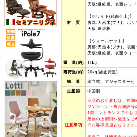
天板:繊維板、表面レッ
【ホワイト(鏡面仕上)】
材 質
脚部:天然木(ブナ)、ポ
天板:繊維板
【ウォールナット】
脚部:天然木(ブナ)、表
天板:繊維板、表面ウォ
重 量(約)
11kg
耐荷重(約)
20kg(静止荷重)
構 造
組立式、アジャスター付
生産国
中国製
商品のお引渡しは、玄関
マンション・複合施設等
1階エントランスでのお
建物の上層階へ配達をご
注意事項
※
お客様負担となります