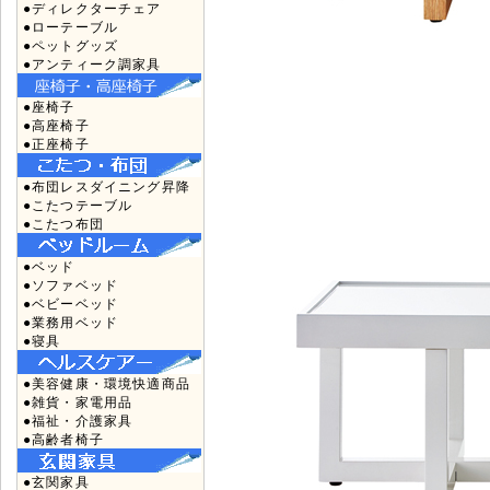
●ディレクターチェア
●ローテーブル
●ペットグッズ
●アンティーク調家具
●座椅子
●高座椅子
●正座椅子
●布団レスダイニング昇降
●こたつテーブル
●こたつ布団
●ベッド
●ソファベッド
●ベビーベッド
●業務用ベッド
●寝具
●美容健康・環境快適商品
●雑貨・家電用品
●福祉・介護家具
●高齢者椅子
●玄関家具