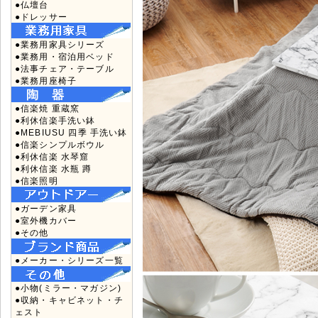
●仏壇台
●ドレッサー
●業務用家具シリーズ
●業務用・宿泊用ベッド
●法事チェア・テーブル
●業務用座椅子
●信楽焼 重蔵窯
●利休信楽手洗い鉢
●MEBIUSU 四季 手洗い鉢
●信楽シンプルボウル
●利休信楽 水琴窟
●利休信楽 水瓶 蹲
●信楽照明
●ガーデン家具
●室外機カバー
●その他
●メーカー・シリーズ一覧
●小物(ミラー・マガジン)
●収納・キャビネット・チ
ェスト