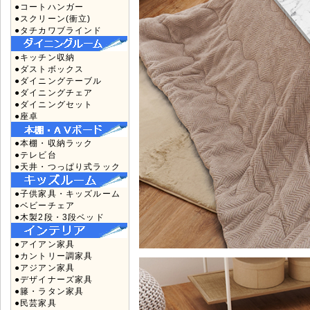
●コートハンガー
●スクリーン(衝立)
●タチカワブラインド
●キッチン収納
●ダストボックス
●ダイニングテーブル
●ダイニングチェア
●ダイニングセット
●座卓
●本棚・収納ラック
●テレビ台
●天井・つっぱり式ラック
●子供家具・キッズルーム
●ベビーチェア
●木製2段・3段ベッド
●アイアン家具
●カントリー調家具
●アジアン家具
●デザイナーズ家具
●籐・ラタン家具
●民芸家具