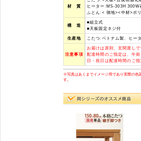
材 質
ヒーター:MS-303H 30
ふとん:< 側地><中材>ポ
■組立式
構 造
■天板固定ネジ付
生産地
こたつ:ベトナム製、ヒータ
お届けは原則、玄関渡しで
注意事項
配達時間のご指定は、午前
日・祝日は配達時間のご指
※写真はあくまでイメージ用であり実際の色
す。