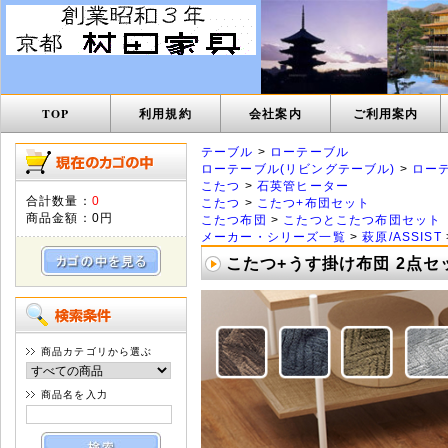
TOP
利用規約
会社案内
ご利用案内
テーブル
>
ローテーブル
ローテーブル(リビングテーブル)
>
ロー
こたつ
>
石英管ヒーター
合計数量：
0
こたつ
>
こたつ+布団セット
商品金額：
0円
こたつ布団
>
こたつとこたつ布団セット
メーカー・シリーズ一覧
>
萩原/ASSIST
こたつ+うす掛け布団 2点セッ
商品カテゴリから選ぶ
商品名を入力