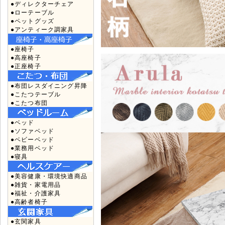
●ディレクターチェア
●ローテーブル
●ペットグッズ
●アンティーク調家具
●座椅子
●高座椅子
●正座椅子
●布団レスダイニング昇降
●こたつテーブル
●こたつ布団
●ベッド
●ソファベッド
●ベビーベッド
●業務用ベッド
●寝具
●美容健康・環境快適商品
●雑貨・家電用品
●福祉・介護家具
●高齢者椅子
●玄関家具