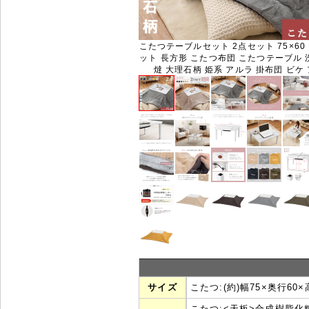
こたつテーブルセット 2点セット 75×60
ット 長方形 こたつ布団 こたつテーブル 
燵 大理石柄 姫系 アルラ 掛布団 ビケ
サイズ
こたつ:(約)幅75×奥行60×
こたつ:<天板>合成樹脂化