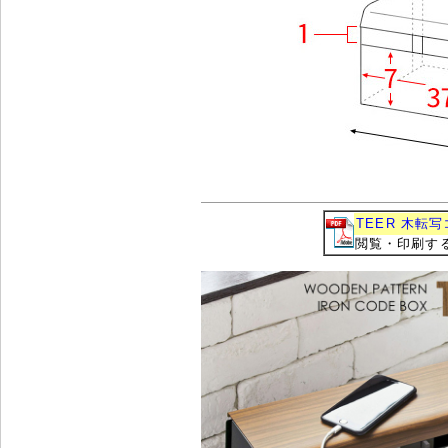
TEER 木転写
閲覧・印刷するに