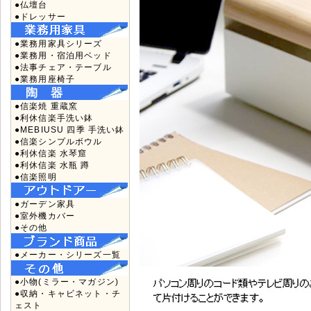
●仏壇台
●ドレッサー
●業務用家具シリーズ
●業務用・宿泊用ベッド
●法事チェア・テーブル
●業務用座椅子
●信楽焼 重蔵窯
●利休信楽手洗い鉢
●MEBIUSU 四季 手洗い鉢
●信楽シンプルボウル
●利休信楽 水琴窟
●利休信楽 水瓶 蹲
●信楽照明
●ガーデン家具
●室外機カバー
●その他
●メーカー・シリーズ一覧
●小物(ミラー・マガジン)
●収納・キャビネット・チ
ェスト