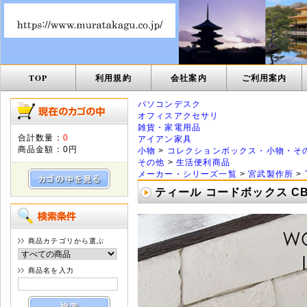
TOP
利用規約
会社案内
ご利用案内
パソコンデスク
オフィスアクセサリ
雑貨・家電用品
合計数量：
0
アイアン家具
商品金額：
0円
小物
>
コレクションボックス・小物・そ
その他
>
生活便利商品
メーカー・シリーズ一覧
>
宮武製作所
>
ティール コードボックス CB-
商品カテゴリから選ぶ
商品名を入力