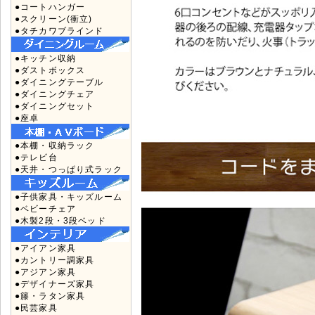
●コートハンガー
●スクリーン(衝立)
●タチカワブラインド
●キッチン収納
●ダストボックス
●ダイニングテーブル
●ダイニングチェア
●ダイニングセット
●座卓
●本棚・収納ラック
●テレビ台
●天井・つっぱり式ラック
●子供家具・キッズルーム
●ベビーチェア
●木製2段・3段ベッド
●アイアン家具
●カントリー調家具
●アジアン家具
●デザイナーズ家具
●籐・ラタン家具
●民芸家具