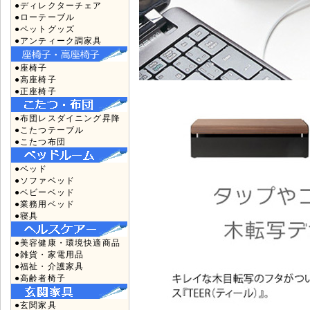
●ディレクターチェア
●ローテーブル
●ペットグッズ
●アンティーク調家具
●座椅子
●高座椅子
●正座椅子
●布団レスダイニング昇降
●こたつテーブル
●こたつ布団
●ベッド
●ソファベッド
●ベビーベッド
●業務用ベッド
●寝具
●美容健康・環境快適商品
●雑貨・家電用品
●福祉・介護家具
●高齢者椅子
●玄関家具