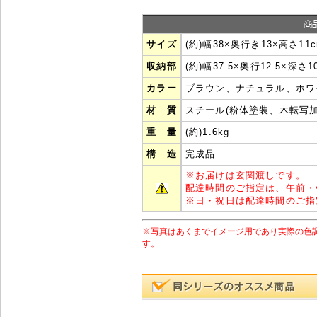
サイズ
(約)幅38×奥行き13×高さ11
収納部
(約)幅37.5×奥行12.5×深さ10
カラー
ブラウン、ナチュラル、ホワ
材 質
スチール(粉体塗装、木転写加
重 量
(約)1.6kg
構 造
完成品
※
お届けは玄関渡しです。
配達時間のご指定は、午前・
※
日・祝日は配達時間のご指
※写真はあくまでイメージ用であり実際の色
す。