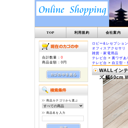
TOP
利用規約
会社案内
ロビー&レセプショ
オフィスアクセサリ
雑貨・家電用品
合計数量：
0
テレビ台
>
裏ワザあ
商品金額：
0円
テレビ台
>
自立型・
WALLイン
ズ 幅60cm 
商品カテゴリから選ぶ
商品名を入力