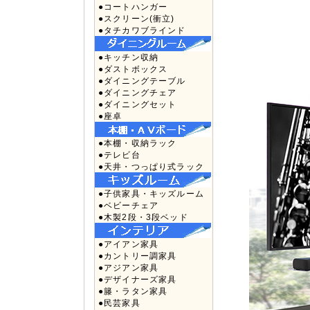
●コートハンガー
●スクリーン(衝立)
●タチカワブラインド
●キッチン収納
●ダストボックス
●ダイニングテーブル
●ダイニングチェア
●ダイニングセット
●座卓
●本棚・収納ラック
●テレビ台
●天井・つっぱり式ラック
●子供家具・キッズルーム
●ベビーチェア
●木製2段・3段ベッド
●アイアン家具
●カントリー調家具
●アジアン家具
●デザイナーズ家具
●籐・ラタン家具
●民芸家具