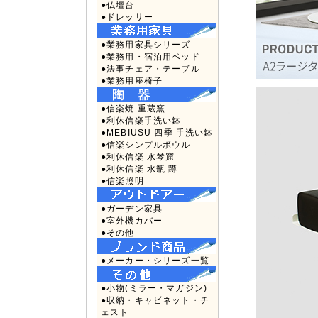
●仏壇台
●ドレッサー
●業務用家具シリーズ
●業務用・宿泊用ベッド
●法事チェア・テーブル
●業務用座椅子
●信楽焼 重蔵窯
●利休信楽手洗い鉢
●MEBIUSU 四季 手洗い鉢
●信楽シンプルボウル
●利休信楽 水琴窟
●利休信楽 水瓶 蹲
●信楽照明
●ガーデン家具
●室外機カバー
●その他
●メーカー・シリーズ一覧
●小物(ミラー・マガジン)
●収納・キャビネット・チ
ェスト