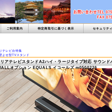
ご利用案内
特定商取引に基づく表示
セキュリテ
ン
りテレビ台特集
壁よせ型TVスタンド
テリアテレビスタンドA2ハイ・ラージタイプ対応 サウンド
WALLオプション EQUALS イコールズ m0500226