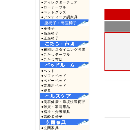
●ディレクターチェア
●ローテーブル
●ペットグッズ
●アンティーク調家具
●座椅子
●高座椅子
●正座椅子
●布団レスダイニング昇降
●こたつテーブル
●こたつ布団
●ベッド
●ソファベッド
●ベビーベッド
●業務用ベッド
●寝具
●美容健康・環境快適商品
●雑貨・家電用品
●福祉・介護家具
●高齢者椅子
●玄関家具