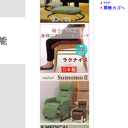
▲
TOP
買物カゴへ
▼