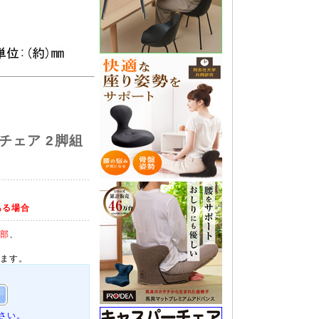
チェア 2脚組
ある場合
部
、
ます。
さい。