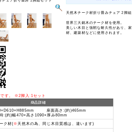
材チェア折り畳み 2脚組セット
天然木チーク材折り畳みチェア 2脚
世界三大銘木のチーク材を使用。
美しい木目と強靭な耐久性があり、家
材、建築材などに使用されます。
しです。
※
2脚入:1セット
70×D610×H885mm 座面高さ:(約)465mm
:(約)幅470×高さ1090×厚み80mm
ーク材(
※
天然木の為、同じ木目質感は、違います)