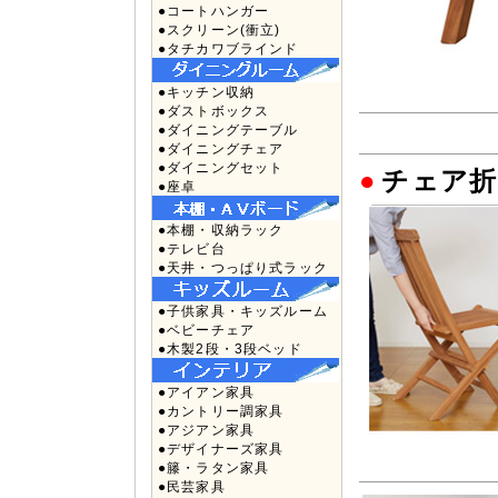
●コートハンガー
●スクリーン(衝立)
●タチカワブラインド
●キッチン収納
●ダストボックス
●ダイニングテーブル
●ダイニングチェア
●ダイニングセット
●
チェア折
●座卓
●本棚・収納ラック
●テレビ台
●天井・つっぱり式ラック
●子供家具・キッズルーム
●ベビーチェア
●木製2段・3段ベッド
●アイアン家具
●カントリー調家具
●アジアン家具
●デザイナーズ家具
●籐・ラタン家具
●民芸家具