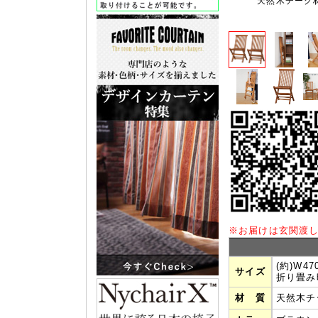
天然木チーク
※
お届けは玄関渡
(約)W4
サイズ
折り畳み時
材 質
天然木チ