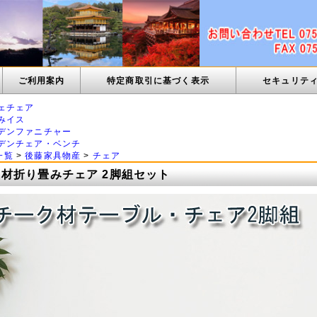
ご利用案内
特定商取引に基づく表示
セキュリテ
ェチェア
みイス
デンファニチャー
デンチェア・ベンチ
一覧
>
後藤家具物産
>
チェア
材折り畳みチェア 2脚組セット