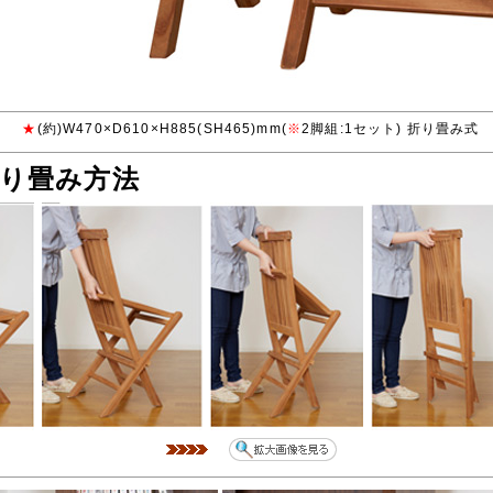
★
(約)W470×D610×H885(SH465)mm(
※
2脚組:1セット) 折り畳み式
り畳み方法