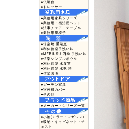
●仏壇台
●ドレッサー
●業務用家具シリーズ
●業務用・宿泊用ベッド
●法事チェア・テーブル
●業務用座椅子
●信楽焼 重蔵窯
●利休信楽手洗い鉢
●MEBIUSU 四季 手洗い鉢
●信楽シンプルボウル
●利休信楽 水琴窟
●利休信楽 水瓶 蹲
●信楽照明
●ガーデン家具
●室外機カバー
●その他
●メーカー・シリーズ一覧
●小物(ミラー・マガジン)
●収納・キャビネット・チ
ェスト