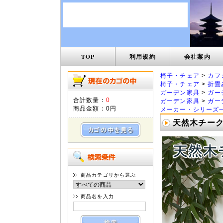
TOP
利用規約
会社案内
椅子・チェア
>
カフ
椅子・チェア
>
折畳
ガーデン家具
>
ガー
合計数量：
0
ガーデン家具
>
ガー
商品金額：
0円
メーカー・シリーズ
天然木チーク
商品カテゴリから選ぶ
商品名を入力