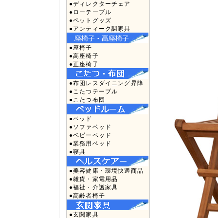
●ディレクターチェア
●ローテーブル
●ペットグッズ
●アンティーク調家具
●座椅子
●高座椅子
●正座椅子
●布団レスダイニング昇降
●こたつテーブル
●こたつ布団
●ベッド
●ソファベッド
●ベビーベッド
●業務用ベッド
●寝具
●美容健康・環境快適商品
●雑貨・家電用品
●福祉・介護家具
●高齢者椅子
●玄関家具