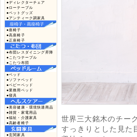
●ディレクターチェア
●ローテーブル
●ペットグッズ
●アンティーク調家具
●座椅子
●高座椅子
●正座椅子
●布団レスダイニング昇降
●こたつテーブル
●こたつ布団
●ベッド
●ソファベッド
●ベビーベッド
●業務用ベッド
●寝具
●美容健康・環境快適商品
●雑貨・家電用品
世界三大銘木のチー
●福祉・介護家具
●高齢者椅子
すっきりとした見た
●玄関家具