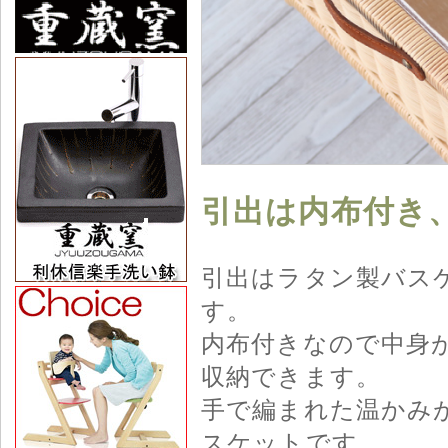
引出は内布付き
引出はラタン製バス
す。
内布付きなので中身
収納できます。
手で編まれた温かみ
スケットです。