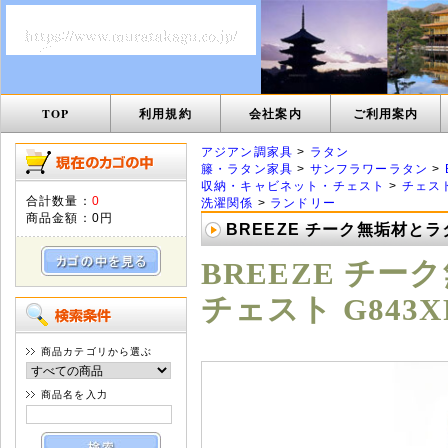
TOP
利用規約
会社案内
ご利用案内
アジアン調家具
>
ラタン
籐・ラタン家具
>
サンフラワーラタン
>
収納・キャビネット・チェスト
>
チェス
合計数量：
0
洗濯関係
>
ランドリー
商品金額：
0円
BREEZE チーク無垢材とラ
BREEZE チ
チェスト G843X
商品カテゴリから選ぶ
商品名を入力