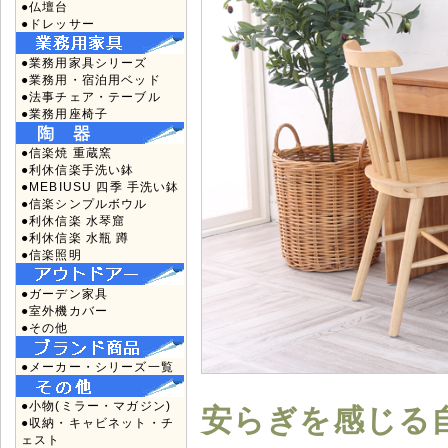
●仏壇台
●ドレッサー
●業務用家具シリーズ
●業務用・宿泊用ベッド
●法事チェア・テーブル
●業務用座椅子
●信楽焼 重蔵窯
●利休信楽手洗い鉢
●MEBIUSU 四季 手洗い鉢
●信楽シンプルボウル
●利休信楽 水琴窟
●利休信楽 水瓶 蹲
●信楽照明
●ガーデン家具
●室外機カバー
●その他
●メーカー・シリーズ一覧
●小物(ミラー・マガジン)
安らぎを感じる
●収納・キャビネット・チ
ェスト