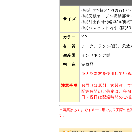
(約)外寸:(幅)45×(奥行)37×
(約)天板オープン収納部サイズ:
サイズ
(約)引出内寸:(幅)33×(奥行)
(約)バスケット内寸:(幅)30×
カラー
XP
材 質
チーク、ラタン(籐)、天
生産国
インドネシア製
構 造
完成品
※
天然素材を使用している
注意事項
お届けは原則、玄関渡しで
配達時間のご指定は、午前
日・祝日は配達時間のご指
※写真はあくまでイメージ用であり実際の色
す。