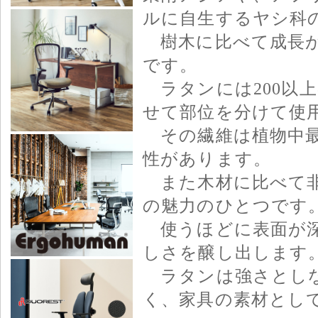
ルに自生するヤシ科
樹木に比べて成長が
です。
ラタンには200以
せて部位を分けて使
その繊維は植物中最
性があります。
また木材に比べて非
の魅力のひとつです
使うほどに表面が深
しさを醸し出します
ラタンは強さとしな
く、家具の素材とし