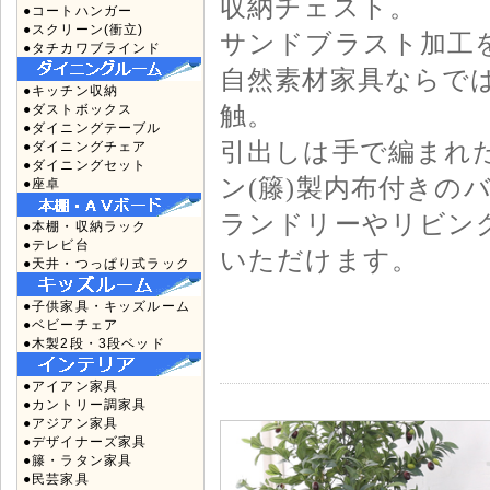
収納チェスト。
●コートハンガー
●スクリーン(衝立)
サンドブラスト加工
●タチカワブラインド
自然素材家具ならで
●キッチン収納
触。
●ダストボックス
●ダイニングテーブル
引出しは手で編まれ
●ダイニングチェア
●ダイニングセット
ン(籐)製内布付きの
●座卓
ランドリーやリビン
●本棚・収納ラック
●テレビ台
いただけます。
●天井・つっぱり式ラック
●子供家具・キッズルーム
●ベビーチェア
●木製2段・3段ベッド
●アイアン家具
●カントリー調家具
●アジアン家具
●デザイナーズ家具
●籐・ラタン家具
●民芸家具