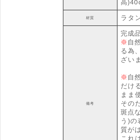
高)40
ラタン
材質
完成
※
自
る為
ざい
※
自
だけ
まま
その
備考
斑点
う)
質が
これ