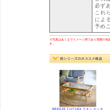
必ず
これ
によ
予め
※写真はあくまでイメージ用であり実際の色
す。
BREEZE T1271NX ラタン センタ