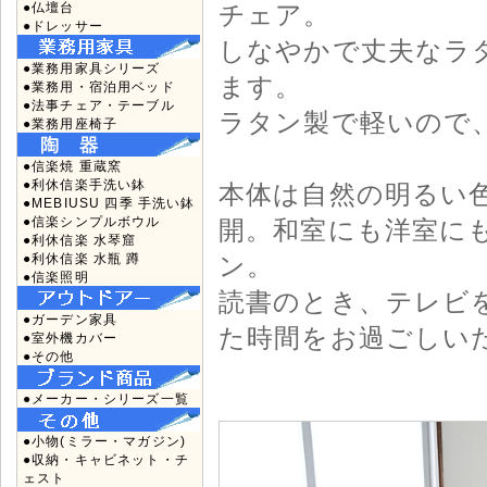
●仏壇台
チェア。
●ドレッサー
しなやかで丈夫なラ
●業務用家具シリーズ
ます。
●業務用・宿泊用ベッド
●法事チェア・テーブル
ラタン製で軽いので
●業務用座椅子
●信楽焼 重蔵窯
●利休信楽手洗い鉢
本体は自然の明るい
●MEBIUSU 四季 手洗い鉢
●信楽シンプルボウル
開。和室にも洋室に
●利休信楽 水琴窟
●利休信楽 水瓶 蹲
ン。
●信楽照明
読書のとき、テレビ
●ガーデン家具
た時間をお過ごしい
●室外機カバー
●その他
●メーカー・シリーズ一覧
●小物(ミラー・マガジン)
●収納・キャビネット・チ
ェスト