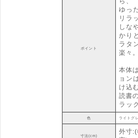
ら、
ゆっ
リラ
しな
かり
ラタ
ポイント
楽々
本体
ョン
け込
読書
ラッ
色
ライトグ
外寸:(
寸法(cm)