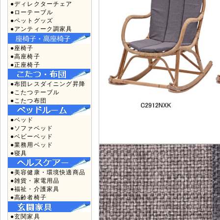
●ディレクターチェア
●ローテーブル
●ペットグッズ
●アンティーク調家具
●座椅子
●高座椅子
●正座椅子
●布団レスダイニング昇降
●こたつテーブル
●こたつ布団
●ベッド
●ソファベッド
●ベビーベッド
●業務用ベッド
●寝具
●美容健康・環境快適商品
●雑貨・家電用品
●福祉・介護家具
●高齢者椅子
●玄関家具