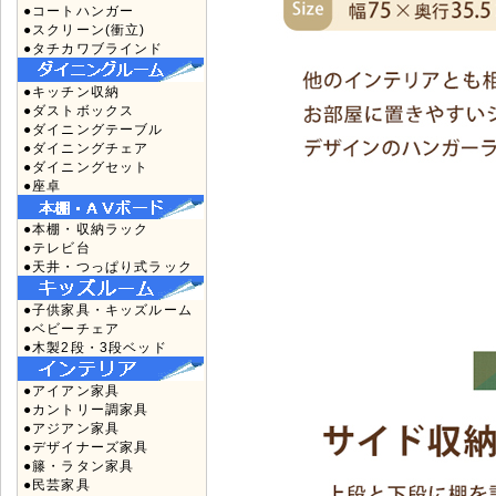
●コートハンガー
●スクリーン(衝立)
●タチカワブラインド
●キッチン収納
●ダストボックス
●ダイニングテーブル
●ダイニングチェア
●ダイニングセット
●座卓
●本棚・収納ラック
●テレビ台
●天井・つっぱり式ラック
●子供家具・キッズルーム
●ベビーチェア
●木製2段・3段ベッド
●アイアン家具
●カントリー調家具
●アジアン家具
●デザイナーズ家具
●籐・ラタン家具
●民芸家具