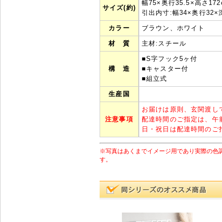
幅75×奥行35.5×高さ172
サイズ(約)
引出内寸:幅34×奥行32×
カラー
ブラウン、ホワイト
材 質
主材:スチール
■S字フック5ヶ付
構 造
■キャスター付
■組立式
生産国
お届けは原則、玄関渡し
注意事項
配達時間のご指定は、午
日・祝日は配達時間のご
※写真はあくまでイメージ用であり実際の色
す。