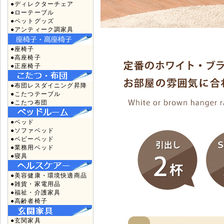
●ディレクターチェア
●ローテーブル
●ペットグッズ
●アンティーク調家具
●座椅子
●高座椅子
●正座椅子
●布団レスダイニング昇降
●こたつテーブル
●こたつ布団
●ベッド
●ソファベッド
●ベビーベッド
●業務用ベッド
●寝具
●美容健康・環境快適商品
●雑貨・家電用品
●福祉・介護家具
●高齢者椅子
●玄関家具