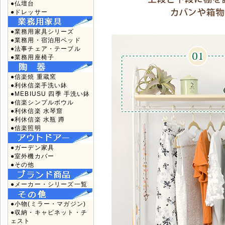
●仏壇台
●ドレッサー
●業務用家具シリーズ
●業務用・宿泊用ベッド
●法事チェア・テーブル
●業務用座椅子
●信楽焼 重蔵窯
●利休信楽手洗い鉢
●MEBIUSU 四季 手洗い鉢
●信楽シンプルボウル
●利休信楽 水琴窟
●利休信楽 水瓶 蹲
●信楽照明
●ガーデン家具
●室外機カバー
●その他
●メーカー・シリーズ一覧
●小物(ミラー・マガジン)
●収納・キャビネット・チ
ェスト