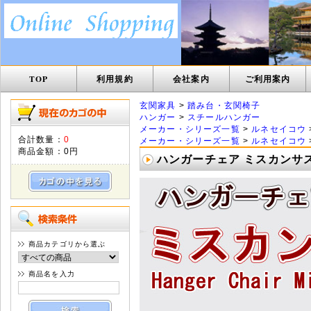
TOP
利用規約
会社案内
ご利用案内
玄関家具
>
踏み台・玄関椅子
ハンガー
>
スチールハンガー
メーカー・シリーズ一覧
>
ルネセイコウ
合計数量：
0
メーカー・シリーズ一覧
>
ルネセイコウ
商品金額：
0円
ハンガーチェア ミスカンサス 
商品カテゴリから選ぶ
商品名を入力