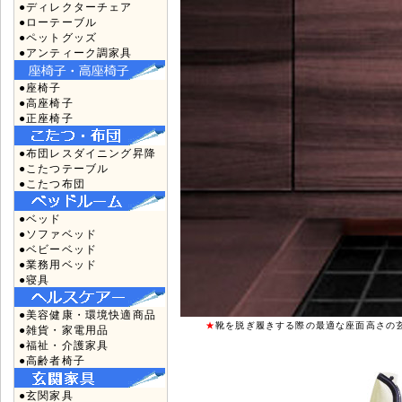
●ディレクターチェア
●ローテーブル
●ペットグッズ
●アンティーク調家具
●座椅子
●高座椅子
●正座椅子
●布団レスダイニング昇降
●こたつテーブル
●こたつ布団
●ベッド
●ソファベッド
●ベビーベッド
●業務用ベッド
●寝具
●美容健康・環境快適商品
★
靴を脱ぎ履きする際の最適な座面高さの
●雑貨・家電用品
●福祉・介護家具
●高齢者椅子
●玄関家具