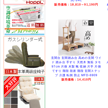
SL-34C
販売価格：18,810～91,190円
玄関台 玄関踏み台 高めの玄関 ワイ
ド 踏み台 手すり 天然木 無垢 タモ
97cm 片側 木製 靴 収納 片手 片側
てすり 階段 段差 階段 玄関ステッ
プ 介護 転倒 防止 MFD-6909
販売価格：14,410円