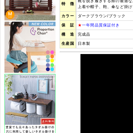
靴を脱ぎ履きする際の最適な
特 徴
上着や帽子、鞄、傘など掛け
カラー
ダークブラウン/ブラック
保 証
★
一年間品質保証付き
構 造
完成品
生産国
日本製