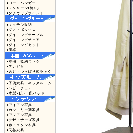
●コートハンガー
●スクリーン(衝立)
●タチカワブラインド
●キッチン収納
●ダストボックス
●ダイニングテーブル
●ダイニングチェア
●ダイニングセット
●座卓
●本棚・収納ラック
●テレビ台
●天井・つっぱり式ラック
●子供家具・キッズルーム
●ベビーチェア
●木製2段・3段ベッド
●アイアン家具
●カントリー調家具
●アジアン家具
●デザイナーズ家具
●籐・ラタン家具
●民芸家具