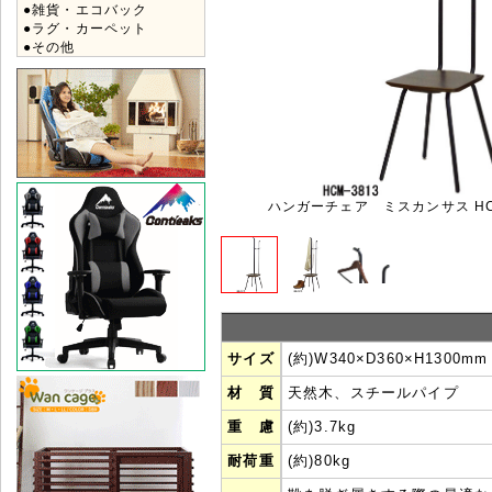
●雑貨・エコバック
●ラグ・カーペット
●その他
ハンガーチェア ミスカンサス HCM
サイズ
(約)W340×D360×H130
材 質
天然木、スチールパイプ
重 慮
(約)3.7kg
耐荷重
(約)80kg