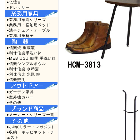
●仏壇台
●ドレッサー
●業務用家具シリーズ
●業務用・宿泊用ベッド
●法事チェア・テーブル
●業務用座椅子
●信楽焼 重蔵窯
●利休信楽手洗い鉢
●MEBIUSU 四季 手洗い鉢
●信楽シンプルボウル
●利休信楽 水琴窟
●利休信楽 水瓶 蹲
●信楽照明
●ガーデン家具
●室外機カバー
●その他
●メーカー・シリーズ一覧
●小物(ミラー・マガジン)
●収納・キャビネット・チ
ェスト