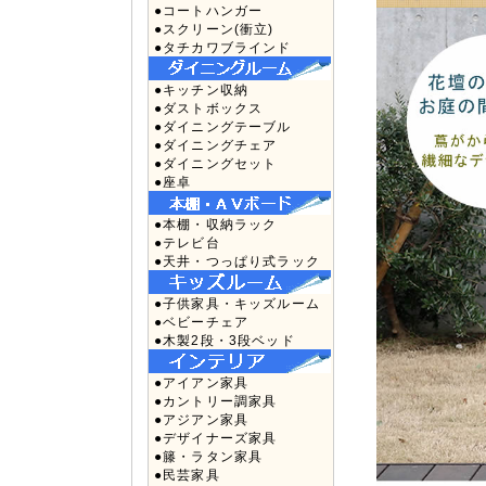
●コートハンガー
●スクリーン(衝立)
●タチカワブラインド
●キッチン収納
●ダストボックス
●ダイニングテーブル
●ダイニングチェア
●ダイニングセット
●座卓
●本棚・収納ラック
●テレビ台
●天井・つっぱり式ラック
●子供家具・キッズルーム
●ベビーチェア
●木製2段・3段ベッド
●アイアン家具
●カントリー調家具
●アジアン家具
●デザイナーズ家具
●籐・ラタン家具
●民芸家具