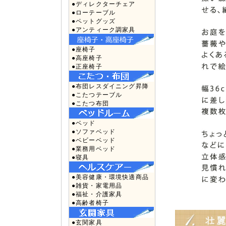
●ディレクターチェア
●ローテーブル
●ペットグッズ
●アンティーク調家具
●座椅子
●高座椅子
●正座椅子
●布団レスダイニング昇降
●こたつテーブル
●こたつ布団
●ベッド
●ソファベッド
●ベビーベッド
●業務用ベッド
●寝具
●美容健康・環境快適商品
●雑貨・家電用品
●福祉・介護家具
●高齢者椅子
●玄関家具