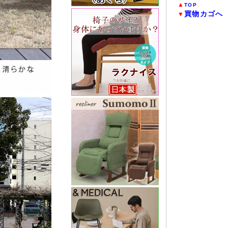
▲
TOP
買物カゴへ
▼