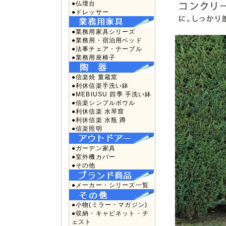
●仏壇台
●ドレッサー
●業務用家具シリーズ
●業務用・宿泊用ベッド
●法事チェア・テーブル
●業務用座椅子
●信楽焼 重蔵窯
●利休信楽手洗い鉢
●MEBIUSU 四季 手洗い鉢
●信楽シンプルボウル
●利休信楽 水琴窟
●利休信楽 水瓶 蹲
●信楽照明
●ガーデン家具
●室外機カバー
●その他
●メーカー・シリーズ一覧
●小物(ミラー・マガジン)
●収納・キャビネット・チ
ェスト