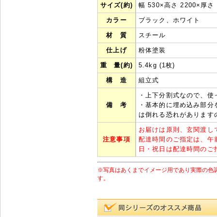
サイズ(約)
幅 530×高さ 2200×厚さ 
カラー
ブラック、ホワイト
材 質
スチール
仕上げ
粉体塗装
重 量(約)
5.4kg (1枚)
構 造
組立式
・上下分割式なので、使
備 考
・基本的に埋め込み部分
は倒れる恐れがあります
お届けは原則、玄関渡し
注意事項
配達時間のご指定は、午
日・祝日は配達時間のご
※写真はあくまでイメージ用であり実際の色
す。