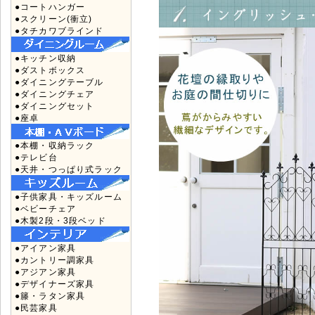
●コートハンガー
●スクリーン(衝立)
●タチカワブラインド
●キッチン収納
●ダストボックス
●ダイニングテーブル
●ダイニングチェア
●ダイニングセット
●座卓
●本棚・収納ラック
●テレビ台
●天井・つっぱり式ラック
●子供家具・キッズルーム
●ベビーチェア
●木製2段・3段ベッド
●アイアン家具
●カントリー調家具
●アジアン家具
●デザイナーズ家具
●籐・ラタン家具
●民芸家具