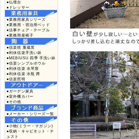
●仏壇台
●ドレッサー
●業務用家具シリーズ
●業務用・宿泊用ベッド
●法事チェア・テーブル
●業務用座椅子
●信楽焼 重蔵窯
●利休信楽手洗い鉢
●MEBIUSU 四季 手洗い鉢
●信楽シンプルボウル
●利休信楽 水琴窟
●利休信楽 水瓶 蹲
●信楽照明
●ガーデン家具
●室外機カバー
●その他
●メーカー・シリーズ一覧
●小物(ミラー・マガジン)
●収納・キャビネット・チ
ェスト