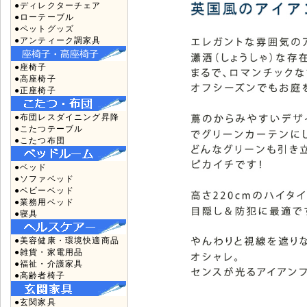
●ディレクターチェア
●ローテーブル
●ペットグッズ
●アンティーク調家具
●座椅子
●高座椅子
●正座椅子
●布団レスダイニング昇降
●こたつテーブル
●こたつ布団
●ベッド
●ソファベッド
●ベビーベッド
●業務用ベッド
●寝具
●美容健康・環境快適商品
●雑貨・家電用品
●福祉・介護家具
●高齢者椅子
●玄関家具