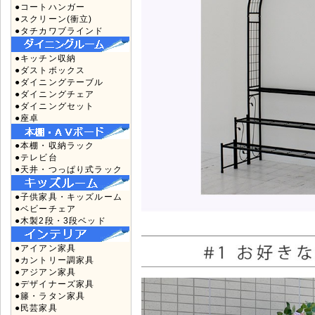
●コートハンガー
●スクリーン(衝立)
●タチカワブラインド
●キッチン収納
●ダストボックス
●ダイニングテーブル
●ダイニングチェア
●ダイニングセット
●座卓
●本棚・収納ラック
●テレビ台
●天井・つっぱり式ラック
●子供家具・キッズルーム
●ベビーチェア
●木製2段・3段ベッド
●アイアン家具
●カントリー調家具
●アジアン家具
●デザイナーズ家具
●籐・ラタン家具
●民芸家具