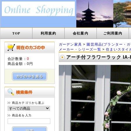
TOP
利用規約
会社案内
ご利用案内
ガーデン家具
>
園芸用品(プランター・ガ
メーカー・シリーズ一覧
>
住まいスタイ
アーチ付フラワーラック IA-F
合計数量：
0
商品金額：
0円
商品カテゴリから選ぶ
商品名を入力