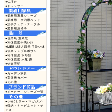
●仏壇台
●ドレッサー
●業務用家具シリーズ
●業務用・宿泊用ベッド
●法事チェア・テーブル
●業務用座椅子
●信楽焼 重蔵窯
●利休信楽手洗い鉢
●MEBIUSU 四季 手洗い鉢
●信楽シンプルボウル
●利休信楽 水琴窟
●利休信楽 水瓶 蹲
●信楽照明
●ガーデン家具
●室外機カバー
●その他
●メーカー・シリーズ一覧
●小物(ミラー・マガジン)
●収納・キャビネット・チ
ェスト