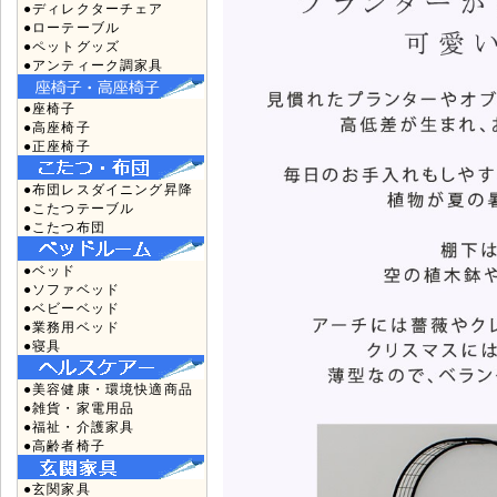
●ディレクターチェア
●ローテーブル
●ペットグッズ
●アンティーク調家具
●座椅子
●高座椅子
●正座椅子
●布団レスダイニング昇降
●こたつテーブル
●こたつ布団
●ベッド
●ソファベッド
●ベビーベッド
●業務用ベッド
●寝具
●美容健康・環境快適商品
●雑貨・家電用品
●福祉・介護家具
●高齢者椅子
●玄関家具