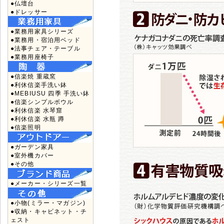
●仏壇台
●ドレッサー
●業務用家具シリーズ
●業務用・宿泊用ベッド
●法事チェア・テーブル
●業務用座椅子
●信楽焼 重蔵窯
●利休信楽手洗い鉢
●MEBIUSU 四季 手洗い鉢
●信楽シンプルボウル
●利休信楽 水琴窟
●利休信楽 水瓶 蹲
●信楽照明
●ガーデン家具
●室外機カバー
●その他
●メーカー・シリーズ一覧
●小物(ミラー・マガジン)
●収納・キャビネット・チ
ェスト