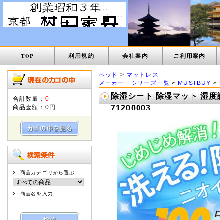
TOP
利用規約
会社案内
ご利用案内
ベッド
>
マットレス
メーカー・シリーズ一覧
>
MUSTBUY
>
除湿シート 除湿マット 湿度調
合計数量：
0
商品金額：
0円
71200003
商品カテゴリから選ぶ
商品名を入力