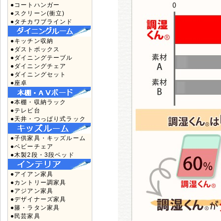
●コートハンガー
●スクリーン(衝立)
●タチカワブラインド
●キッチン収納
●ダストボックス
●ダイニングテーブル
●ダイニングチェア
●ダイニングセット
●座卓
●本棚・収納ラック
●テレビ台
●天井・つっぱり式ラック
●子供家具・キッズルーム
●ベビーチェア
●木製2段・3段ベッド
●アイアン家具
●カントリー調家具
●アジアン家具
●デザイナーズ家具
●籐・ラタン家具
●民芸家具