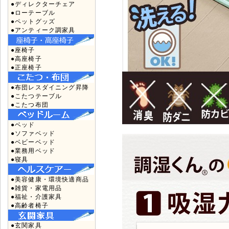
●ディレクターチェア
●ローテーブル
●ペットグッズ
●アンティーク調家具
●座椅子
●高座椅子
●正座椅子
●布団レスダイニング昇降
●こたつテーブル
●こたつ布団
●ベッド
●ソファベッド
●ベビーベッド
●業務用ベッド
●寝具
●美容健康・環境快適商品
●雑貨・家電用品
●福祉・介護家具
●高齢者椅子
●玄関家具