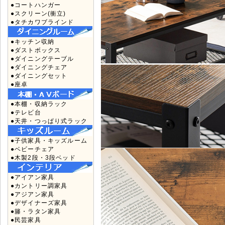
●コートハンガー
●スクリーン(衝立)
●タチカワブラインド
●キッチン収納
●ダストボックス
●ダイニングテーブル
●ダイニングチェア
●ダイニングセット
●座卓
●本棚・収納ラック
●テレビ台
●天井・つっぱり式ラック
●子供家具・キッズルーム
●ベビーチェア
●木製2段・3段ベッド
●アイアン家具
●カントリー調家具
●アジアン家具
●デザイナーズ家具
●籐・ラタン家具
●民芸家具