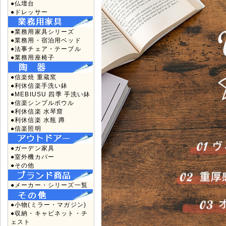
●仏壇台
●ドレッサー
●業務用家具シリーズ
●業務用・宿泊用ベッド
●法事チェア・テーブル
●業務用座椅子
●信楽焼 重蔵窯
●利休信楽手洗い鉢
●MEBIUSU 四季 手洗い鉢
●信楽シンプルボウル
●利休信楽 水琴窟
●利休信楽 水瓶 蹲
●信楽照明
●ガーデン家具
●室外機カバー
●その他
●メーカー・シリーズ一覧
●小物(ミラー・マガジン)
●収納・キャビネット・チ
ェスト