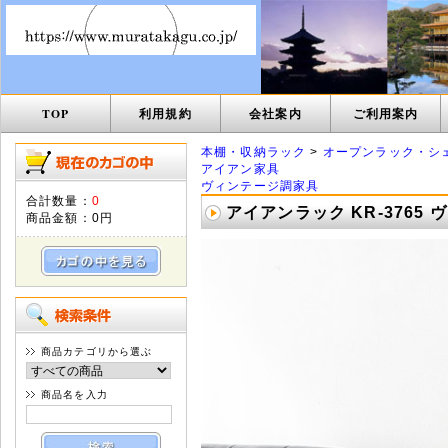
TOP
利用規約
会社案内
ご利用案内
本棚・収納ラック
>
オープンラック・シ
アイアン家具
ヴィンテージ調家具
合計数量：
0
アイアンラック KR-3765
商品金額：
0円
商品カテゴリから選ぶ
商品名を入力