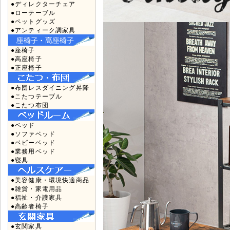
●ディレクターチェア
●ローテーブル
●ペットグッズ
●アンティーク調家具
●座椅子
●高座椅子
●正座椅子
●布団レスダイニング昇降
●こたつテーブル
●こたつ布団
●ベッド
●ソファベッド
●ベビーベッド
●業務用ベッド
●寝具
●美容健康・環境快適商品
●雑貨・家電用品
●福祉・介護家具
●高齢者椅子
●玄関家具