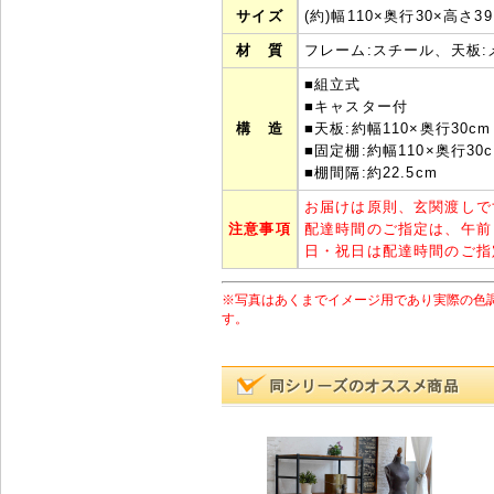
サイズ
(約)幅110×奥行30×高さ39
材 質
フレーム:スチール、天板
■組立式
■キャスター付
構 造
■天板:約幅110×奥行30cm
■固定棚:約幅110×奥行30
■棚間隔:約22.5cm
お届けは原則、玄関渡しで
注意事項
配達時間のご指定は、午前
日・祝日は配達時間のご指
※写真はあくまでイメージ用であり実際の色
す。