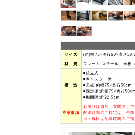
サイズ
(約)幅75×奥行50×高さ39.
材 質
フレーム:スチール、天板
■組立式
■キャスター付
構 造
■天板:約幅75×奥行50cm
■固定棚:約幅75×奥行50c
■棚間隔:約22.5cm
お届けは原則、玄関渡しで
注意事項
配達時間のご指定は、午前
日・祝日は配達時間のご指