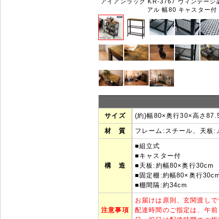
アイアンラック KR-3767 ヴィンテー
アル 幅80 キャスター付
サイズ
(約)幅80×奥行30×高さ87.
材 質
フレーム:スチール、天板
■組立式
■キャスター付
構 造
■天板:約幅80×奥行30cm
■固定棚:約幅80×奥行30c
■棚間隔:約34cm
お届けは原則、玄関渡しで
注意事項
配達時間のご指定は、午前