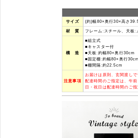
サイズ
(約)幅80×奥行30×高さ39.
材 質
フレーム:スチール、天板
■組立式
■キャスター付
構 造
■天板:約幅80×奥行30cm
■固定棚:約幅80×奥行30c
■棚間隔:約22.5cm
お届けは原則、玄関渡しで
注意事項
配達時間のご指定は、午前
日・祝日は配達時間のご指