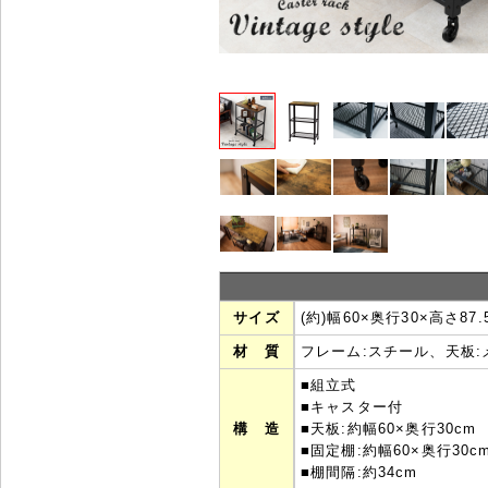
サイズ
(約)幅60×奥行30×高さ87.
材 質
フレーム:スチール、天板
■組立式
■キャスター付
構 造
■天板:約幅60×奥行30cm
■固定棚:約幅60×奥行30c
■棚間隔:約34cm