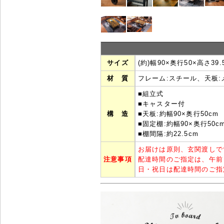
サイズ
(約)幅90×奥行50×高さ39.
材 質
フレーム:スチール、天板
■組立式
■キャスター付
構 造
■天板:約幅90×奥行50cm
■固定棚:約幅90×奥行50c
■棚間隔:約22.5cm
お届けは原則、玄関渡しで
注意事項
配達時間のご指定は、午前
日・祝日は配達時間のご指