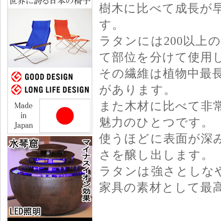
樹木に比べて成長が早
す。
ラタンには200以上
て部位を分けて使用
その繊維は植物中最
があります。
また木材に比べて非
魅力のひとつです。
使うほどに表面が深
さを醸し出します。
ラタンは強さとしな
家具の素材として最