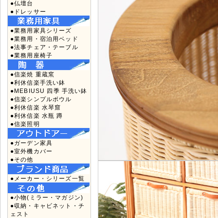
●仏壇台
●ドレッサー
●業務用家具シリーズ
●業務用・宿泊用ベッド
●法事チェア・テーブル
●業務用座椅子
●信楽焼 重蔵窯
●利休信楽手洗い鉢
●MEBIUSU 四季 手洗い鉢
●信楽シンプルボウル
●利休信楽 水琴窟
●利休信楽 水瓶 蹲
●信楽照明
●ガーデン家具
●室外機カバー
●その他
●メーカー・シリーズ一覧
●小物(ミラー・マガジン)
●収納・キャビネット・チ
ェスト