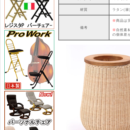
材質
ラタン(籐
※
商品は
備考
※
自然素
の個体差