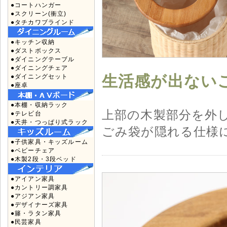
●コートハンガー
●スクリーン(衝立)
●タチカワブラインド
●キッチン収納
●ダストボックス
●ダイニングテーブル
●ダイニングチェア
生活感が出ない
●ダイニングセット
●座卓
●本棚・収納ラック
上部の木製部分を外
●テレビ台
●天井・つっぱり式ラック
ごみ袋が隠れる仕様
●子供家具・キッズルーム
●ベビーチェア
●木製2段・3段ベッド
●アイアン家具
●カントリー調家具
●アジアン家具
●デザイナーズ家具
●籐・ラタン家具
●民芸家具