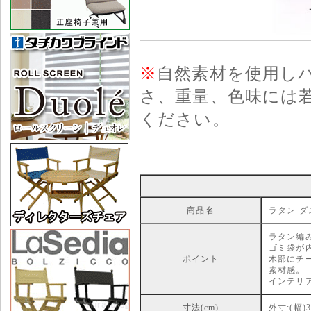
※
自然素材を使用し
さ、重量、色味には
ください。
商品名
ラタン ダ
ラタン編
ゴミ袋が
ポイント
木部にチ
素材感。
インテリ
寸法(cm)
外寸:(幅)3