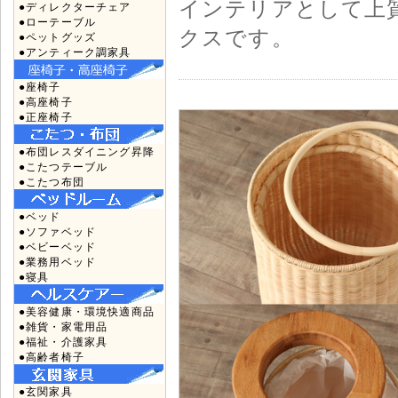
インテリアとして上
●ディレクターチェア
●ローテーブル
クスです。
●ペットグッズ
●アンティーク調家具
●座椅子
●高座椅子
●正座椅子
●布団レスダイニング昇降
●こたつテーブル
●こたつ布団
●ベッド
●ソファベッド
●ベビーベッド
●業務用ベッド
●寝具
●美容健康・環境快適商品
●雑貨・家電用品
●福祉・介護家具
●高齢者椅子
●玄関家具