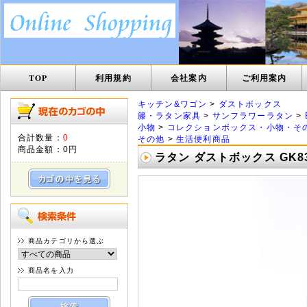
TOP
利用規約
会社案内
ご利用案内
キッチン&ワゴン
>
ダストボックス
籐・ラタン家具
>
サンフラワーラタン
>
小物
>
コレクションボックス・小物・そ
合計数量：
0
その他
>
生活便利商品
商品金額：
0円
ラタン ダストボックス GK83
商品カテゴリから選ぶ
商品名を入力