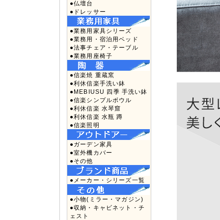
●仏壇台
●ドレッサー
●業務用家具シリーズ
●業務用・宿泊用ベッド
●法事チェア・テーブル
●業務用座椅子
●信楽焼 重蔵窯
●利休信楽手洗い鉢
●MEBIUSU 四季 手洗い鉢
●信楽シンプルボウル
●利休信楽 水琴窟
●利休信楽 水瓶 蹲
●信楽照明
●ガーデン家具
●室外機カバー
●その他
●メーカー・シリーズ一覧
●小物(ミラー・マガジン)
●収納・キャビネット・チ
ェスト