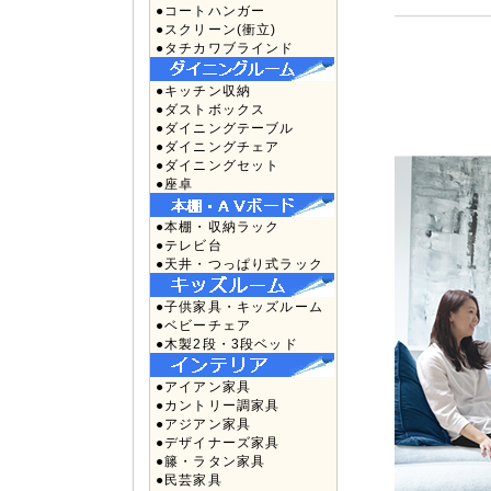
●コートハンガー
●スクリーン(衝立)
●タチカワブラインド
●キッチン収納
●ダストボックス
●ダイニングテーブル
●ダイニングチェア
●ダイニングセット
●座卓
●本棚・収納ラック
●テレビ台
●天井・つっぱり式ラック
●子供家具・キッズルーム
●ベビーチェア
●木製2段・3段ベッド
●アイアン家具
●カントリー調家具
●アジアン家具
●デザイナーズ家具
●籐・ラタン家具
●民芸家具