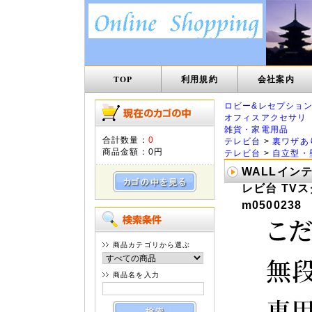
TOP
利用規約
会社案内
ロビー&レセプショ
オフィスアクセサリ
雑貨・家電用品
合計数量：
0
テレビ台
>
裏ワザあ
商品金額：
0円
テレビ台
>
自立型・
WALLインテ
レビ台 TVス
m0500238
商品カテゴリから選ぶ
商品名を入力