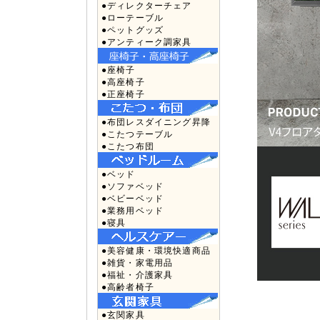
●ディレクターチェア
●ローテーブル
●ペットグッズ
●アンティーク調家具
●座椅子
●高座椅子
●正座椅子
●布団レスダイニング昇降
●こたつテーブル
●こたつ布団
●ベッド
●ソファベッド
●ベビーベッド
●業務用ベッド
●寝具
●美容健康・環境快適商品
●雑貨・家電用品
●福祉・介護家具
●高齢者椅子
●玄関家具