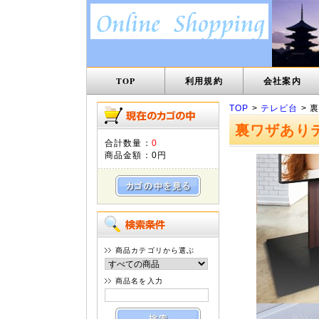
TOP
利用規約
会社案内
TOP
>
テレビ台
> 
裏ワザあり
合計数量：
0
商品金額：
0円
商品カテゴリから選ぶ
商品名を入力