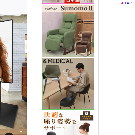
▲
TOP