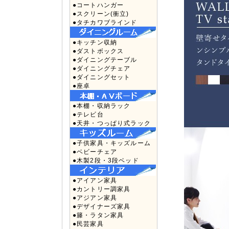
●コートハンガー
●スクリーン(衝立)
●タチカワブラインド
●キッチン収納
●ダストボックス
●ダイニングテーブル
●ダイニングチェア
●ダイニングセット
●座卓
●本棚・収納ラック
●テレビ台
●天井・つっぱり式ラック
●子供家具・キッズルーム
●ベビーチェア
●木製2段・3段ベッド
●アイアン家具
●カントリー調家具
●アジアン家具
●デザイナーズ家具
●籐・ラタン家具
●民芸家具