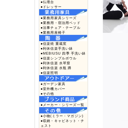
●仏壇台
●ドレッサー
●業務用家具シリーズ
●業務用・宿泊用ベッド
●法事チェア・テーブル
●業務用座椅子
●信楽焼 重蔵窯
●利休信楽手洗い鉢
●MEBIUSU 四季 手洗い鉢
●信楽シンプルボウル
●利休信楽 水琴窟
●利休信楽 水瓶 蹲
●信楽照明
●ガーデン家具
●室外機カバー
●その他
●メーカー・シリーズ一覧
●小物(ミラー・マガジン)
●収納・キャビネット・チ
ェスト