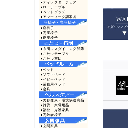
●ディレクターチェア
●ローテーブル
●ペットグッズ
●アンティーク調家具
●座椅子
●高座椅子
●正座椅子
●布団レスダイニング昇降
●こたつテーブル
●こたつ布団
●ベッド
●ソファベッド
●ベビーベッド
●業務用ベッド
●寝具
●美容健康・環境快適商品
●雑貨・家電用品
●福祉・介護家具
●高齢者椅子
●玄関家具