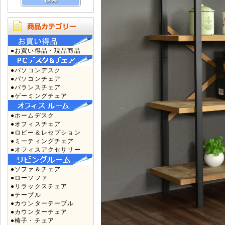
●お買い得品・現品商品
●パソコンデスク
●パソコンチェア
●バランスチェア
●ゲーミングチェア
●ホームデスク
●オフィスチェア
●ロビー＆レセプション
●ミーティングチェア
●オフィスアクセサリー
●ソファ＆チェア
●ローソファ
●リラックスチェア
●テーブル
●カウンターテーブル
●カウンターチェア
●椅子・チェア