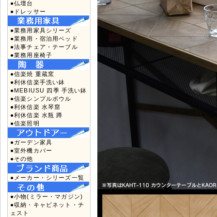
●仏壇台
●ドレッサー
●業務用家具シリーズ
●業務用・宿泊用ベッド
●法事チェア・テーブル
●業務用座椅子
●信楽焼 重蔵窯
●利休信楽手洗い鉢
●MEBIUSU 四季 手洗い鉢
●信楽シンプルボウル
●利休信楽 水琴窟
●利休信楽 水瓶 蹲
●信楽照明
●ガーデン家具
●室外機カバー
●その他
●メーカー・シリーズ一覧
●小物(ミラー・マガジン)
●収納・キャビネット・チ
ェスト