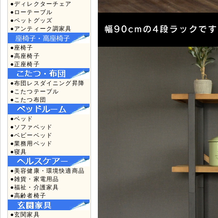
●ディレクターチェア
●ローテーブル
●ペットグッズ
●アンティーク調家具
●座椅子
●高座椅子
●正座椅子
●布団レスダイニング昇降
●こたつテーブル
●こたつ布団
●ベッド
●ソファベッド
●ベビーベッド
●業務用ベッド
●寝具
●美容健康・環境快適商品
●雑貨・家電用品
●福祉・介護家具
●高齢者椅子
●玄関家具