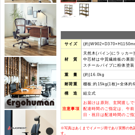
サイズ
(約)W902×D370×H1150
天然木(パイン)にラッカー
材 質
中芯材は中質繊維板の裏面
スチールパイプに粉体塗装
重 量
(約)16.0kg
耐荷重
棚板:約15kg(1枚)=全体約6
構 造
組立式
お届けは原則、玄関渡しで
注意事項
配達時間のご指定は、午前
日・祝日は配達時間のご指
※写真はあくまでイメージ用であり実際の色
す。