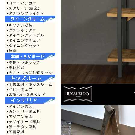
●コートハンガー
●スクリーン(衝立)
●タチカワブラインド
●キッチン収納
●ダストボックス
●ダイニングテーブル
●ダイニングチェア
●ダイニングセット
●座卓
●本棚・収納ラック
●テレビ台
●天井・つっぱり式ラック
●子供家具・キッズルーム
●ベビーチェア
●木製2段・3段ベッド
●アイアン家具
●カントリー調家具
●アジアン家具
●デザイナーズ家具
●籐・ラタン家具
●民芸家具