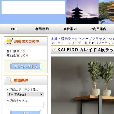
TOP
利用規約
会社案内
ご利用案内
本棚・収納ラック
>
オープンラック・シ
メーカー・シリーズ一覧
>
B.Bファニシ
KALEIDO カレイド 4段ラッ
合計数量：
0
商品金額：
0円
商品カテゴリから選ぶ
商品名を入力