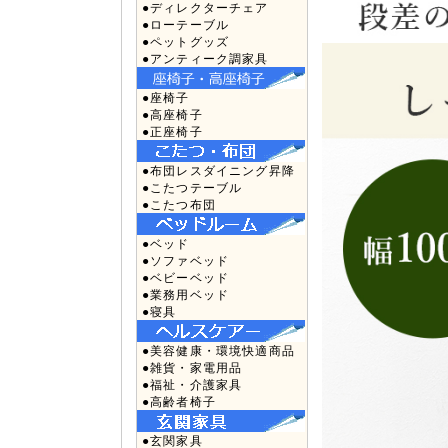
●ディレクターチェア
●ローテーブル
●ペットグッズ
●アンティーク調家具
●座椅子
●高座椅子
●正座椅子
●布団レスダイニング昇降
●こたつテーブル
●こたつ布団
●ベッド
●ソファベッド
●ベビーベッド
●業務用ベッド
●寝具
●美容健康・環境快適商品
●雑貨・家電用品
●福祉・介護家具
●高齢者椅子
●玄関家具