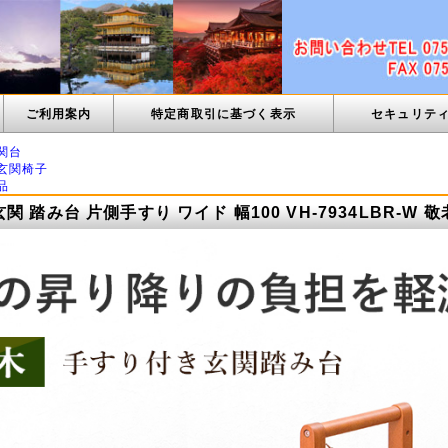
ご利用案内
特定商取引に基づく表示
セキュリテ
関台
玄関椅子
品
関 踏み台 片側手すり ワイド 幅100 VH-7934LBR-W 