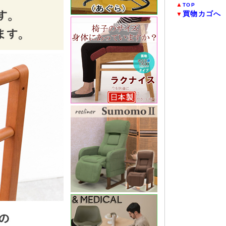
▲
TOP
買物カゴへ
▼