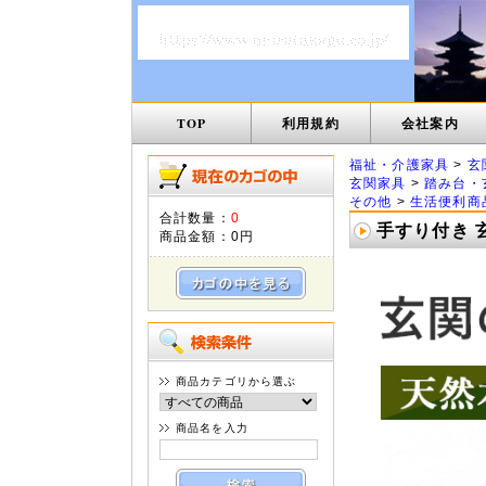
TOP
利用規約
会社案内
福祉・介護家具
>
玄
玄関家具
>
踏み台・
その他
>
生活便利商
合計数量：
0
手すり付き 玄
商品金額：
0円
商品カテゴリから選ぶ
商品名を入力