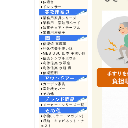
●仏壇台
●ドレッサー
●業務用家具シリーズ
●業務用・宿泊用ベッド
●法事チェア・テーブル
●業務用座椅子
●信楽焼 重蔵窯
●利休信楽手洗い鉢
●MEBIUSU 四季 手洗い鉢
●信楽シンプルボウル
●利休信楽 水琴窟
●利休信楽 水瓶 蹲
●信楽照明
●ガーデン家具
●室外機カバー
●その他
●メーカー・シリーズ一覧
●小物(ミラー・マガジン)
●収納・キャビネット・チ
ェスト