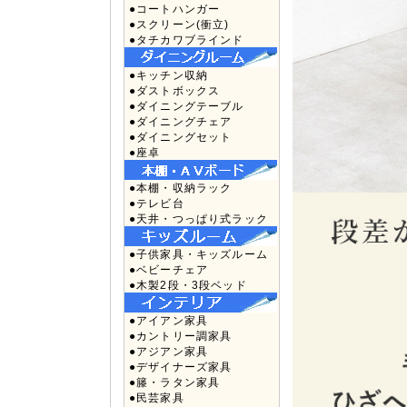
●コートハンガー
●スクリーン(衝立)
●タチカワブラインド
●キッチン収納
●ダストボックス
●ダイニングテーブル
●ダイニングチェア
●ダイニングセット
●座卓
●本棚・収納ラック
●テレビ台
●天井・つっぱり式ラック
●子供家具・キッズルーム
●ベビーチェア
●木製2段・3段ベッド
●アイアン家具
●カントリー調家具
●アジアン家具
●デザイナーズ家具
●籐・ラタン家具
●民芸家具