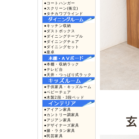
●コートハンガー
●スクリーン(衝立)
●タチカワブラインド
●キッチン収納
●ダストボックス
●ダイニングテーブル
●ダイニングチェア
●ダイニングセット
●座卓
●本棚・収納ラック
●テレビ台
●天井・つっぱり式ラック
●子供家具・キッズルーム
●ベビーチェア
●木製2段・3段ベッド
●アイアン家具
●カントリー調家具
●アジアン家具
●デザイナーズ家具
●籐・ラタン家具
●民芸家具