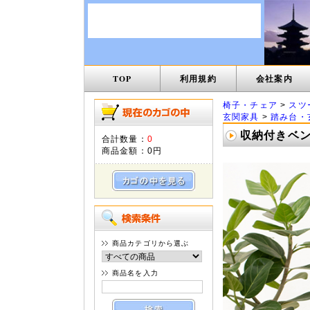
TOP
利用規約
会社案内
椅子・チェア
>
スツ
玄関家具
>
踏み台・
収納付きベンチ
合計数量：
0
商品金額：
0円
商品カテゴリから選ぶ
商品名を入力