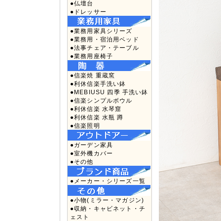
●仏壇台
●ドレッサー
●業務用家具シリーズ
●業務用・宿泊用ベッド
●法事チェア・テーブル
●業務用座椅子
●信楽焼 重蔵窯
●利休信楽手洗い鉢
●MEBIUSU 四季 手洗い鉢
●信楽シンプルボウル
●利休信楽 水琴窟
●利休信楽 水瓶 蹲
●信楽照明
●ガーデン家具
●室外機カバー
●その他
●メーカー・シリーズ一覧
●小物(ミラー・マガジン)
●収納・キャビネット・チ
ェスト