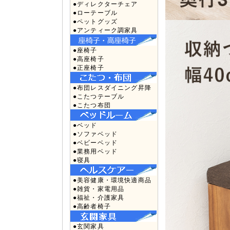
●ディレクターチェア
●ローテーブル
●ペットグッズ
●アンティーク調家具
●座椅子
●高座椅子
●正座椅子
●布団レスダイニング昇降
●こたつテーブル
●こたつ布団
●ベッド
●ソファベッド
●ベビーベッド
●業務用ベッド
●寝具
●美容健康・環境快適商品
●雑貨・家電用品
●福祉・介護家具
●高齢者椅子
●玄関家具